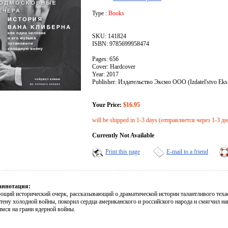
Type :
Books
SKU: 141824
ISBN: 9785699958474
Pages: 656
Cover: Hardcover
Year: 2017
Publisher: Издательство Эксмо ООО (Izdatel'stvo E
Your Price:
$16.95
will be shipped in 1-3 days (отправляется через 1-3 дн
Currently Not Available
Print this page
E-mail to a friend
аннотация:
ющий исторический очерк, рассказывающий о драматической истории талантливого техас
стену холодной войны, покорил сердца американского и российского народа и смягчил 
мся на грани ядерной войны.