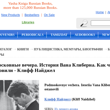
Vasha Kniga Russian Books,
more than 125,000 Russian Books.
|
Home
A
|
|
New Products
Bestsellers
On Sale
Libraries
OUVENIRS
PERIODICALS
TAMIZDAT
AUDOBOOKS
NEW
АТАЛОГ
КНИГИ
ПУБЛИЦИСТИКА, МЕМУАРЫ, БИОГРАФИИ
Б
РЫ
сковные вечера. История Вана Клиберна. Как ч
овили - Клифф Найджел
Podmoskovnye vechera. Istoriia Vana Klibe
ostanovili
Клифф Найджел
(Kliff Naidzhel)
SERIA:
Из личного архива