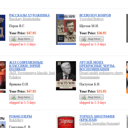
РАССКАЗЫ ХУДОЖНИКА
ВСЕВОЛОД БОБРОВ
Rasskazy khudozhnika
Vsevolod Bobrov
Перов В.Г.
Щеглов М.И.
Your Price:
$47.95
Your Price:
$36.95
shipped in 1-3 days
shipped in 1-3 days
ЖЗЛ СОВРЕМЕННЫЕ
ДРУЗЕЙ МОИХ
КЛАССИКИ: ЮРИЙ
ПРЕКРАСНЫЕ ЧЕРТЫ.
ПОЛЯКОВ
ВОСПОМИНАНИЯ
ZhZL Sovremennye klassiki: Iurii
Druzei moikh prekrasnye cherty.
Poliakov
Vospominaniia
Ярикова О.И.
Пастухов Б.Н.
Your Price:
$47.95
Your Price:
$35.95
shipped in 1-3 days
shipped in 1-3 days
РОКФЕЛЛЕРЫ
УОРХОЛ: БИОГРАФИЯ
Rokfellery
(КРАСНАЯ)
Uorkhol: biografiia (krasnaia)
Глаголева Е. В