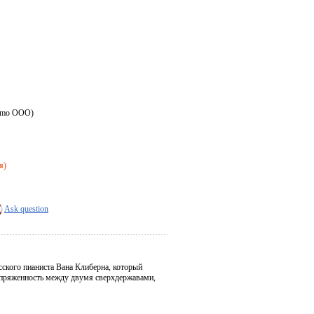
ksmo OOO)
я)
Ask question
ского пианиста Вана Клиберна, который
напряженность между двумя сверхдержавами,