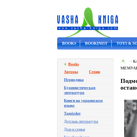
BOOKS
BOOKINIST
TOYS & S
ON SALE
К
Books
МЕМУА
Авторы
Серии
Периодика
Подмо
остан
Букинистическая
литература
Книги на украинском
языке
Tamizdat
Детская литература
Дом и семья