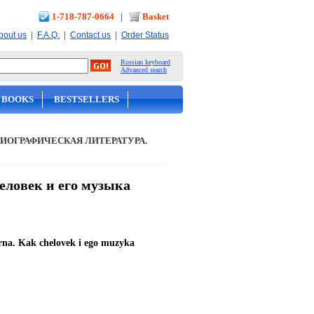
1-718-787-0664
|
Basket
|
|
|
bout us
F.A.Q.
Contact us
Order Status
Russian keyboard
Advanced search
 BOOKS
BESTSELLERS
ИОГРАФИЧЕСКАЯ ЛИТЕРАТУРА.
еловек и его музыка
rna. Kak chelovek i ego muzyka