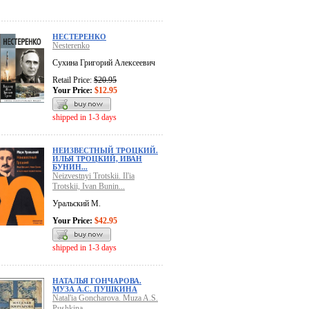
НЕСТЕРЕНКО
Nesterenko
Сухина Григорий Алексеевич
Retail Price:
$20.95
Your Price:
$12.95
shipped in 1-3 days
НЕИЗВЕСТНЫЙ ТРОЦКИЙ.
ИЛЬЯ ТРОЦКИЙ, ИВАН
БУНИН...
Neizvestnyi Trotskii. Il'ia
Trotskii, Ivan Bunin...
Уральский М.
Your Price:
$42.95
shipped in 1-3 days
НАТАЛЬЯ ГОНЧАРОВА.
МУЗА А.С. ПУШКИНА
Natal'ia Goncharova. Muza A.S.
Pushkina