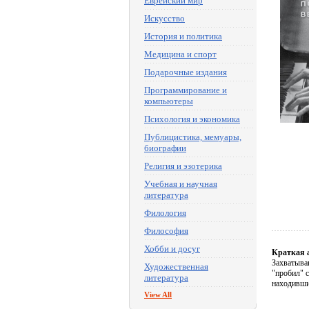
Еврейский мир
Искусство
История и политика
Медицина и спорт
Подарочные издания
Программирование и
компьютеры
Психология и экономика
Публицистика, мемуары,
биографии
Религия и эзотерика
Учебная и научная
литература
Филология
Философия
Хобби и досуг
Краткая 
Захватыва
Художественная
"пробил" 
литература
находивши
View All