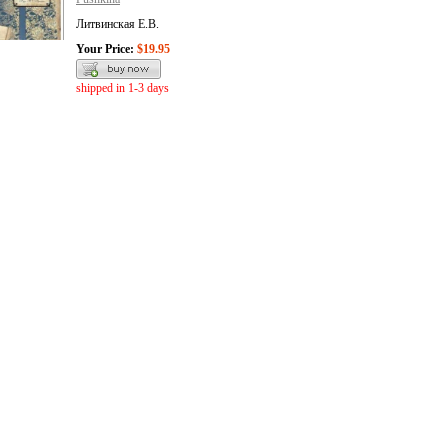
Литвинская Е.В.
Your Price:
$19.95
shipped in 1-3 days