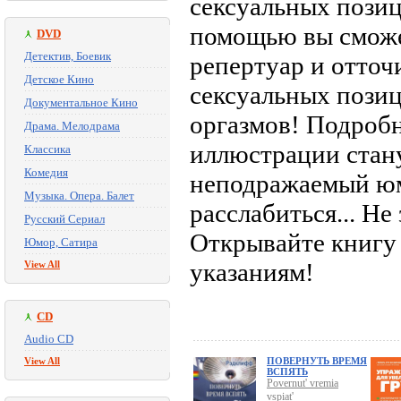
сексуальных пози
помощью вы сможе
DVD
Детектив, Боевик
репертуар и отточ
Детское Кино
сексуальных пози
Документальное Кино
оргазмов! Подроб
Драма. Мелодрама
иллюстрации стан
Классика
Комедия
неподражаемый ю
Музыка. Опера. Балет
расслабиться... Не
Русский Сериал
Открывайте книгу 
Юмор, Сатира
указаниям!
View All
CD
Audio CD
View All
ПОВЕРНУТЬ ВРЕМЯ
ВСПЯТЬ
Povernut' vremia
vspiat'