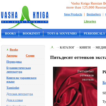
Vasha Kniga Russian B
more than 125,000 Russia
|
|
New Products
Bestsellers
Libraries
BOOKS
BOOKINIST
TOYS & SOUVENIRS
PERIODICALS
ON SALE
КАТАЛОГ
КНИГИ
МЕДИ
Books
Авторы
Серии
Пятьдесят оттенков экст
Периодика
Букинистическая
P
литература
Книги на украинском
языке
Б
Tamizdat
S
Детская литература
Дом и семья
Ty