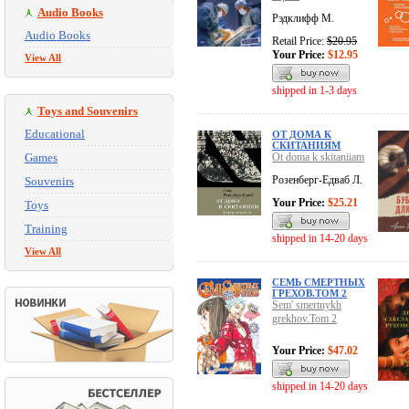
Audio Books
Рэдклифф М.
Audio Books
Retail Price:
$20.95
Your Price:
$12.95
View All
shipped in 1-3 days
Toys and Souvenirs
Educational
ОТ ДОМА К
СКИТАНИЯМ
Games
Ot doma k skitaniiam
Розенберг-Едваб Л.
Souvenirs
Your Price:
$25.21
Toys
Training
shipped in 14-20 days
View All
СЕМЬ СМЕРТНЫХ
ГРЕХОВ.ТОМ 2
Sem' smertnykh
grekhov.Tom 2
Your Price:
$47.02
shipped in 14-20 days