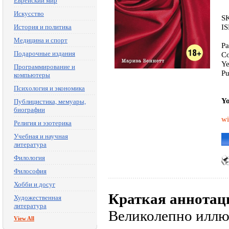
Еврейский мир
Искусство
S
I
История и политика
Медицина и спорт
Pa
Подарочные издания
Co
Ye
Программирование и
Pu
компьютеры
Психология и экономика
Yo
Публицистика, мемуары,
биографии
wi
Религия и эзотерика
Учебная и научная
литература
Филология
Философия
Хобби и досуг
Краткая аннотац
Художественная
литература
Великолепно иллю
View All