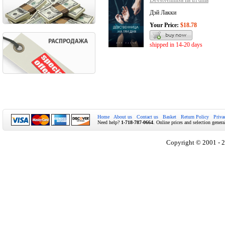
Devstvennitsa na tri dnia
Дэй Лакки
Your Price:
$18.78
shipped in 14-20 days
Home
About us
Contact us
Basket
Return Policy
Priva
Need help?
1-718-787-0664
. Online prices and selection genera
Copyright © 2001 - 2