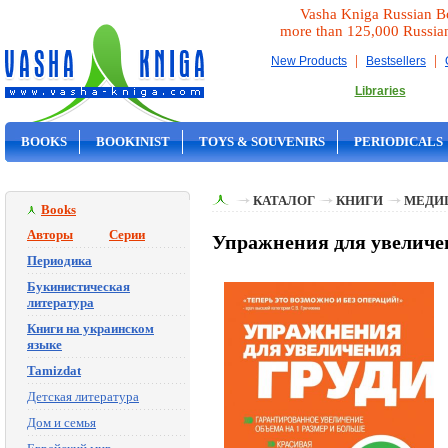
Vasha Kniga Russian B
more than 125,000 Russia
|
|
New Products
Bestsellers
Libraries
BOOKS
BOOKINIST
TOYS & SOUVENIRS
PERIODICALS
ON SALE
КАТАЛОГ
КНИГИ
МЕДИ
Books
Авторы
Серии
Упражнения для увеличен
Периодика
Букинистическая
литература
Книги на украинском
языке
Tamizdat
Детская литература
Дом и семья