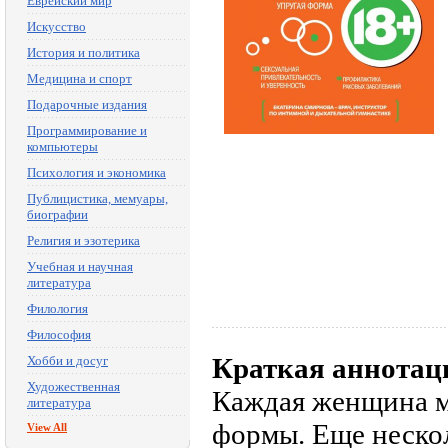
Еврейский мир
Искусство
История и политика
Медицина и спорт
Подарочные издания
Программирование и
компьютеры
Психология и экономика
Публицистика, мемуары,
биографии
Религия и эзотерика
Учебная и научная
литература
Филология
Философия
Краткая аннотац
Хобби и досуг
Художественная
Каждая женщина ме
литература
формы. Еще нескол
View All