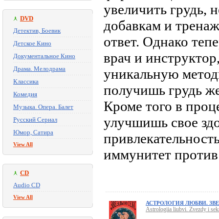
увеличить грудь, 
DVD
добавкам и трена
Детектив, Боевик
ответ. Однако теп
Детское Кино
врач и инструктор
Документальное Кино
Драма. Мелодрама
уникальную методи
Классика
получишь грудь же
Комедия
Кроме того в про
Музыка. Опера. Балет
улучшишь свое зд
Русский Сериал
Юмор, Сатира
привлекательность
View All
иммунитет против 
CD
Audio CD
View All
АСТРОЛОГИЯ ЛЮБВИ. ЗВЕ
Astrologiia liubvi. Zvezdy i sek