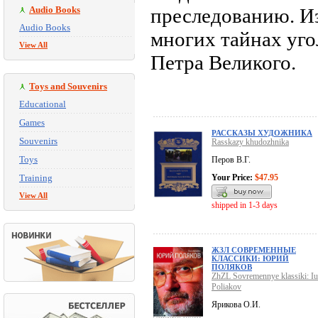
Audio Books
преследованию. Из
Audio Books
многих тайнах уг
View All
Петра Великого.
Toys and Souvenirs
Educational
Games
РАССКАЗЫ ХУДОЖНИКА
Souvenirs
Rasskazy khudozhnika
Toys
Перов В.Г.
Training
Your Price:
$47.95
View All
shipped in 1-3 days
ЖЗЛ СОВРЕМЕННЫЕ
КЛАССИКИ: ЮРИЙ
ПОЛЯКОВ
ZhZL Sovremennye klassiki: Iur
Poliakov
Ярикова О.И.