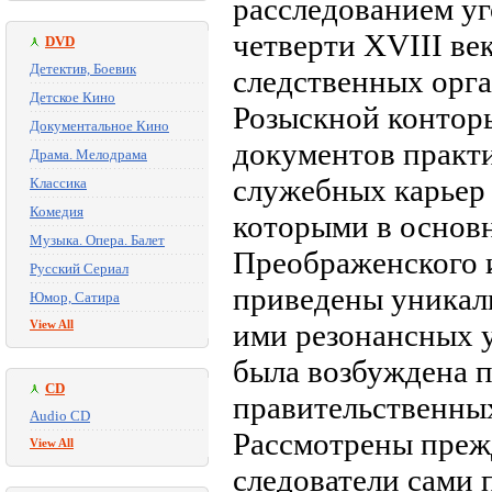
расследованием уг
четверти XVIII ве
DVD
Детектив, Боевик
следственных орг
Детское Кино
Розыскной контор
Документальное Кино
документов практ
Драма. Мелодрама
служебных карьер 
Классика
Комедия
которыми в основ
Музыка. Опера. Балет
Преображенского и
Русский Сериал
приведены уникал
Юмор, Сатира
View All
ими резонансных у
была возбуждена п
CD
правительственных
Audio CD
Рассмотрены преж
View All
следователи сами 