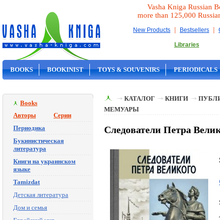
Vasha Kniga Russian B
more than 125,000 Russia
|
|
New Products
Bestsellers
Libraries
BOOKS
BOOKINIST
TOYS & SOUVENIRS
PERIODICALS
ON SALE
КАТАЛОГ
КНИГИ
ПУБЛИ
Books
МЕМУАРЫ
Авторы
Серии
Периодика
Следователи Петра Велико
Букинистическая
литература
Книги на украинском
языке
Tamizdat
Детская литература
Дом и семья