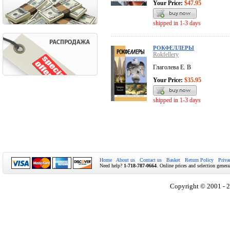
Your Price:
$47.95
shipped in 1-3 days
РОКФЕЛЛЕРЫ
Rokfellery
Глаголева Е. В
Your Price:
$35.95
shipped in 1-3 days
Home
About us
Contact us
Basket
Return Policy
Priva
Need help?
1-718-787-0664
. Online prices and selection genera
Copyright © 2001 - 2