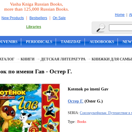
Vasha Kniga Russian Books,
more than 125,000 Russian Books.
|
Home
A
|
|
New Products
Bestsellers
On Sale
Libraries
OUVENIRS
PERIODICALS
TAMIZDAT
AUDOBOOKS
NEW
АТАЛОГ
КНИГИ
ДЕТСКАЯ ЛИТЕРАТУРА
КНИЖКИ ДЛЯ САМЫ
ок по имени Гав - Остер Г.
Kotenok po imeni Gav
Остер Г.
(Oster G.)
SERIA:
Союзмультфильм. Путешествие в 
Type :
Books