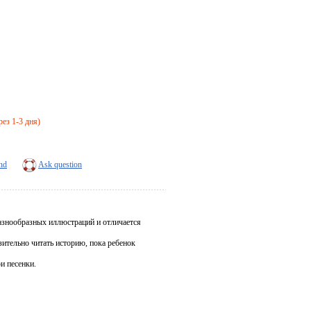
рез 1-3 дня)
end
Ask question
разнообразных иллюстраций и отличается
зительно читать историю, пока ребенок
и песенки.