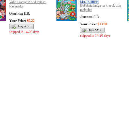
Volki i ovtsy: Khod svin'ei.
МАЛЫШЕЙ
Bol'shaia kniga raskrasok dlia
Raskraska
malyshei
Оковитая Е.В.
Двинина Л.В.
Your Price:
$9.22
Your Price:
$13.80
shipped in 14-20 days
shipped in 14-20 days