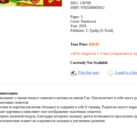
SKU: 139789
ISBN: 9785506005612
Pages: 5
Cover: Hardcover
Year: 2018
Publisher: С-Трейд (S-Treid)
Your Price:
$20.95
will be shipped in 1-3 days (отправляется че
Currently Not Available
Print this page
E-mail to a fri
аннотация:
сказывает о жизни милого сиамского котенка по имени Гав. Она включает в себя массу 
азочным сюжетом.
лана из картона (включая обложку) и содержит в себе 6 страниц. Родители смогут выра
вает картинки и наполняет свое воображение сказочным сюжетом.
строен звуковой модуль, благодаря которому малышу дается возможность прослушать тр
оложительно влияет на усидчивость малыша и умственное развитие.