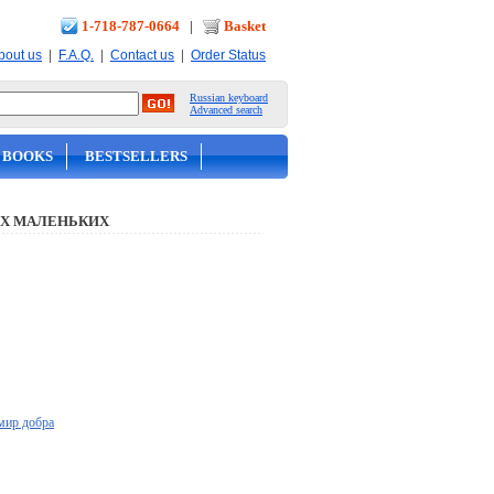
1-718-787-0664
|
Basket
|
|
|
bout us
F.A.Q.
Contact us
Order Status
Russian keyboard
Advanced search
 BOOKS
BESTSELLERS
Х МАЛЕНЬКИХ
мир добра