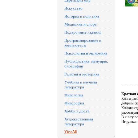
Еврейский мир
Искусство
История и политика
Медицина и спорт
Подарочные издания
Программирование и
компьютеры
Психология и экономика
Публицистика, мемуары,
биографии
Религия и эзотерика
Учебная и научная
литература
Краткая 
Филология
Книга рас
Философия
добрым ск
Книжка сде
Хобби и досуг
рассматри
В книгу в
Художественная
Игрушка п
литература
View All