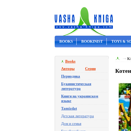
BOOKS
BOOKINIST
TOYS & S
ON SALE
К
Books
Авторы
Серии
Котен
Периодика
Букинистическая
литература
Книги на украинском
языке
Tamizdat
Детская литература
Дом и семья