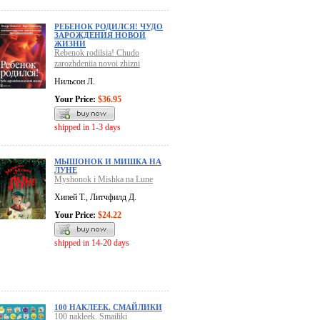
РЕБЕНОК РОДИЛСЯ! ЧУДО
ЗАРОЖДЕНИЯ НОВОЙ
ЖИЗНИ
Rebenok rodilsia! Chudo
zarozhdeniia novoi zhizni
Нильсон Л.
Your Price:
$36.95
shipped in 1-3 days
МЫШОНОК И МИШКА НА
ЛУНЕ
Myshonok i Mishka na Lune
Хипей Т., Литчфилд Д.
Your Price:
$24.22
shipped in 14-20 days
100 НАКЛЕЕК. СМАЙЛИКИ
100 nakleek. Smailiki