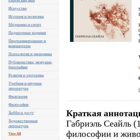
Еврейский мир
Искусство
История и политика
Медицина и спорт
Подарочные издания
Программирование и
компьютеры
Психология и экономика
Публицистика, мемуары,
биографии
Религия и эзотерика
Учебная и научная
литература
Филология
Философия
Краткая аннотац
Хобби и досуг
Художественная
Габриэль Сеайль (
литература
философии и живо
View All