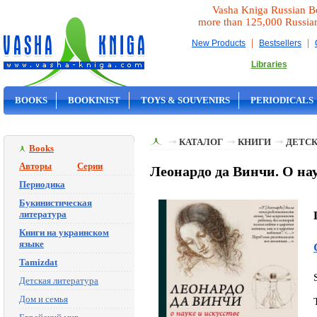
Vasha Kniga Russian B
more than 125,000 Russia
|
|
New Products
Bestsellers
Libraries
BOOKS
BOOKINIST
TOYS & SOUVENIRS
PERIODICALS
ON SALE
КАТАЛОГ
КНИГИ
ДЕТСК
Books
Авторы
Серии
Леонардо да Винчи. О нау
Периодика
Букинистическая
литература
Книги на украинском
языке
Tamizdat
Детская литература
Дом и семья