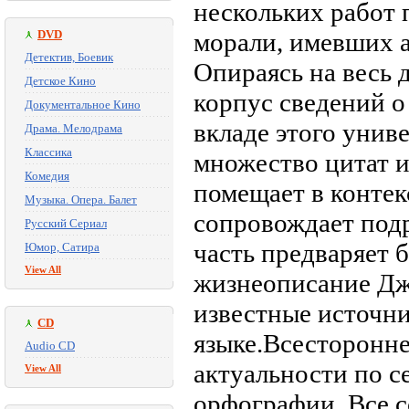
нескольких работ 
DVD
морали, имевших а
Детектив, Боевик
Опираясь на весь
Детское Кино
корпус сведений о
Документальное Кино
вкладе этого униве
Драма. Мелодрама
Классика
множество цитат и
Комедия
помещает в конте
Музыка. Опера. Балет
сопровождает по
Русский Сериал
часть предваряет 
Юмор, Сатира
View All
жизнеописание Дж
известные источни
CD
языке.Всесторонне
Audio CD
актуальности по с
View All
орфографии. Все с