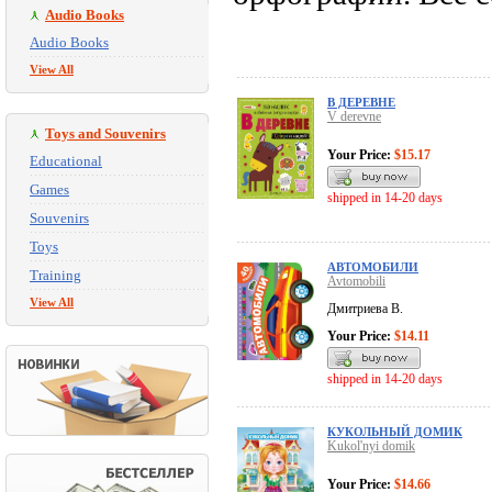
Audio Books
Audio Books
View All
В ДЕРЕВНЕ
V derevne
Toys and Souvenirs
Your Price:
$15.17
Educational
Games
shipped in 14-20 days
Souvenirs
Toys
АВТОМОБИЛИ
Training
Avtomobili
View All
Дмитриева В.
Your Price:
$14.11
shipped in 14-20 days
КУКОЛЬНЫЙ ДОМИК
Kukol'nyi domik
Your Price:
$14.66