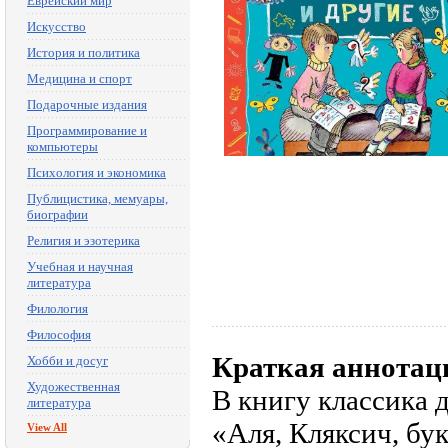
Еврейский мир
Искусство
История и политика
Медицина и спорт
Подарочные издания
Программирование и
компьютеры
Психология и экономика
Публицистика, мемуары,
биографии
Религия и эзотерика
Учебная и научная
литература
Филология
Философия
Краткая аннотац
Хобби и досуг
Художественная
В книгу классика
литература
«Аля, Кляксич, бу
View All