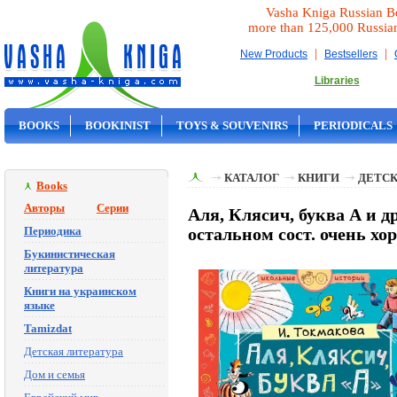
Vasha Kniga Russian B
more than 125,000 Russia
|
|
New Products
Bestsellers
Libraries
BOOKS
BOOKINIST
TOYS & SOUVENIRS
PERIODICALS
ON SALE
КАТАЛОГ
КНИГИ
ДЕТСК
Books
Авторы
Серии
Аля, Клясич, буква А и д
Периодика
остальном сост. очень х
Букинистическая
литература
Книги на украинском
языке
Tamizdat
Детская литература
Дом и семья