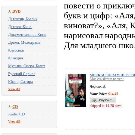
повести о приключ
DVD
букв и цифр: «Аля
Детектив, Боевик
виноват?», «Аля, 
Детское Кино
нарисовал народн
Документальное Кино
Драма. Мелодрама
Для младшего школ
Классика
Комедия
Музыка. Опера. Балет
Русский Сериал
МОСКВА СЛЕЗАМ НЕ ВЕР
Moskva slezam ne verit
Юмор, Сатира
Черных В.
View All
Your Price:
$14.45
shipped in 14-20 days
CD
Audio CD
View All