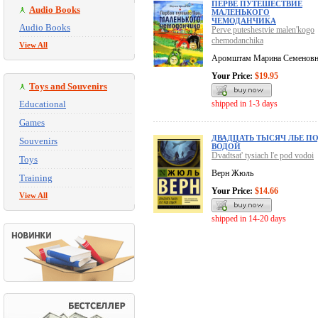
ПЕРВЕ ПУТЕШЕСТВИЕ
Audio Books
МАЛЕНЬКОГО
ЧЕМОДАНЧИКА
Audio Books
Perve puteshestvie malen'kogo
chemodanchika
View All
Аромштам Марина Семеновн
Your Price:
$19.95
Toys and Souvenirs
Educational
shipped in 1-3 days
Games
ДВАДЦАТЬ ТЫСЯЧ ЛЬЕ П
Souvenirs
ВОДОЙ
Dvadtsat' tysiach l'e pod vodoi
Toys
Верн Жюль
Training
Your Price:
$14.66
View All
shipped in 14-20 days