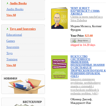
Audio Books
ЧЕМУ Я МОГУ
Audio Books
НАУЧИТЬСЯ У СТИВА
ДЖОБСА
View All
Chemu ia mogu nauchit'sia u
Stiva Dzhobsa
Медина Мелисса, Колтинг
Toys and Souvenirs
Фредрик
Educational
Your Price:
$23.60
Games
shipped in 14-20 days
Souvenirs
Toys
ИСКУССТВО
Training
СИСТЕМНОГО
МЫШЛЕНИЯ:
НЕОБХОДИМЫЕ ЗНАНИЯ
View All
О СИСТЕМАХ И
ТВОРЧЕСКОМ ПОДХОДЕ К
РЕШЕНИЮ ПРОБЛЕМ.
(ОБЛ.)
Iskusstvo sistemnogo
myshleniia: neobkhodimye
znaniia o sistemakh i
tvorcheskom podkhode k
resheniiu problem. (obl.)
ОКоннор Джозеф,
Макдермотт Иан