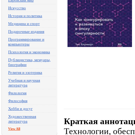
Еврейский мир
Искусство
История и политика
Медицина и спорт
Подарочные издания
Программирование и
компьютеры
Психология и экономика
Публицистика, мемуары,
биографии
Религия и эзотерика
Учебная и научная
литература
Филология
Философия
Хобби и досуг
Художественная
Краткая аннотац
литература
Технологии, обе
View All