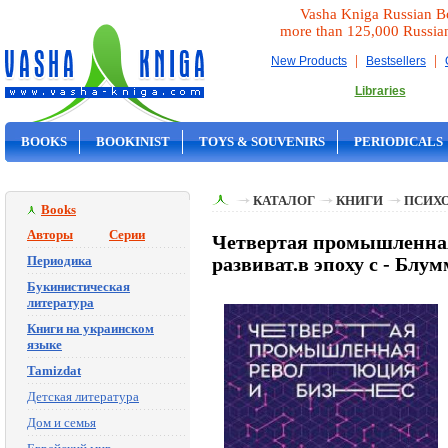
Vasha Kniga Russian B
more than 125,000 Russia
|
|
New Products
Bestsellers
Libraries
BOOKS
BOOKINIST
TOYS & SOUVENIRS
PERIODICALS
ON SALE
КАТАЛОГ
КНИГИ
ПСИХ
Books
Авторы
Серии
Четвертая промышленная
Периодика
развиват.в эпоху с - Блум
Букинистическая
литература
Книги на украинском
языке
Tamizdat
Детская литература
Дом и семья