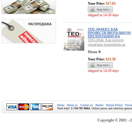
Your Price:
$17.63
shipped in 14-20 days
TED-ЭФФЕКТ. КАК
ПРОВЕСТИ ВИЗУАЛЬНУЮ
ПРЕЗЕНТАЦИЮ НА
TED-effekt. Kak provesti
vizual'nuiu prezentatsiiu na
Мюкк Ф.
Your Price:
$21.58
shipped in 14-20 days
Home
About us
Contact us
Basket
Return Policy
Priva
Need help?
1-718-787-0664
. Online prices and selection genera
Copyright © 2001 - 2