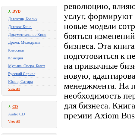
революцию, влияют
DVD
услуг, формируют 
Детектив, Боевик
новые модели сотр
Детское Кино
бояться изменений
Документальное Кино
Драма. Мелодрама
бизнеса. Эта книг
Классика
подготовиться к п
Комедия
на привычные биз
Музыка. Опера. Балет
новую, адаптирова
Русский Сериал
Юмор, Сатира
менеджмента. На 
View All
необходимость пер
для бизнеса. Книг
CD
премии Axiom Busi
Audio CD
View All