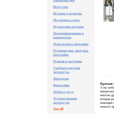
Еврейский мир
Искусство
История и политика
Медицина и спорт
Подарочные издания
Программирование и
компьютеры
Психология и экономика
Публицистика, мемуары,
биографии
Религия и эзотерика
Учебная и научная
литература
Филология
Краткая 
Философия
А вы люби
интересно
Хобби и досуг
многом др
Художественная
которая ра
литература
помощью к
помогут пр
View All