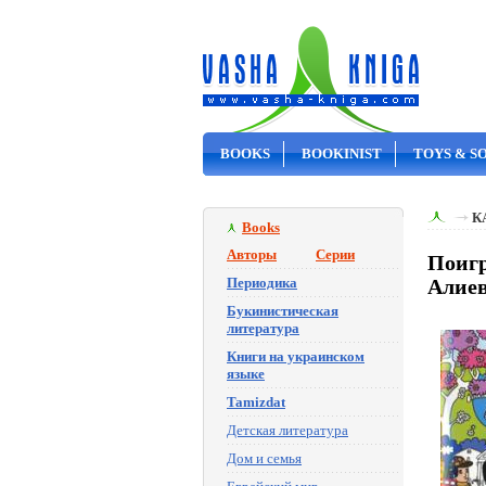
BOOKS
BOOKINIST
TOYS & S
ON SALE
К
Books
Авторы
Серии
Поигр
Периодика
Алиев
Букинистическая
литература
Книги на украинском
языке
Tamizdat
Детская литература
Дом и семья