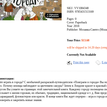
SKU: VV1084348
ISBN: 9785431513169
Pages: 0
Cover: Paperback
Year: 2018
Publisher: Мозаика-Синтез (Mozai
Your Price:
$13.68
will be shipped in 14-20 days (от
Currently Not Available
Print this page
E-ma
аннотация:
те играть в города? С необычной раскраской-путеводителем «Поиграем в города» Вы по
го. Почему японцы наблюдают за цветением сакуры? Зачем в Лондоне красят в красный 
угом Вы узнаете на страницах этой замечательной книги. Каждому городу посвящена сво
сскажет о жизни горожан, их обычаях, традициях, национальной одежде и т. д. Вам предс
арандашей, фломастеров или красок. В конце книги Вас ждет сюрприз – игра в города и
оверить и закрепить новые знания.