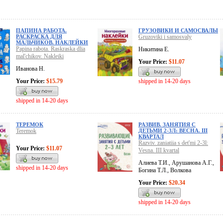
ПАПИНА РАБОТА.
ГРУЗОВИКИ И САМОСВАЛЫ
РАСКРАСКА ДЛЯ
Gruzoviki i samosvaly
МАЛЬЧИКОВ. НАКЛЕЙКИ
Papina rabota. Raskraska dlia
Никитина Е.
mal'chikov. Nakleiki
Your Price:
$11.07
Иванова Н.
Your Price:
$15.79
shipped in 14-20 days
shipped in 14-20 days
ТЕРЕМОК
РАЗВИВ. ЗАНЯТИЯ С
Teremok
ДЕТЬМИ 2-3Л: ВЕСНА. III
КВАРТАЛ
Razviv. zaniatiia s det'mi 2-3l:
Your Price:
$11.07
Vesna. III kvartal
Алиева Т.И., Арушанова А.Г.,
shipped in 14-20 days
Богина Т.Л., Волкова
Your Price:
$20.34
shipped in 14-20 days