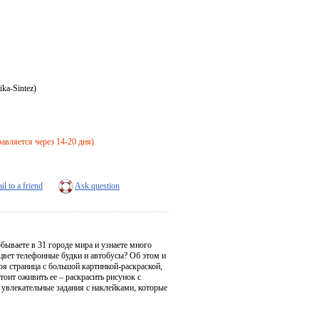
ka-Sintez)
правляется через 14-20 дня)
il to a friend
Ask question
бываете в 31 городе мира и узнаете много
цвет телефонные будки и автобусы? Об этом и
я страница с большой картинкой-раскраской,
тоит оживить ее – раскрасить рисунок с
 увлекательные задания с наклейками, которые