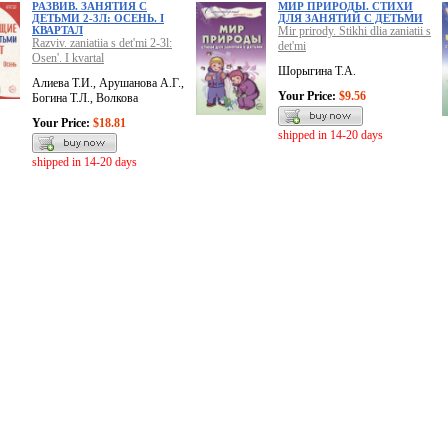
РАЗВИВ. ЗАНЯТИЯ С
МИР ПРИРОДЫ. СТИХИ
ДЕТЬМИ 2-3Л: ОСЕНЬ. I
ДЛЯ ЗАНЯТИЙ С ДЕТЬМИ
КВАРТАЛ
Mir prirody. Stikhi dlia zaniatii s
Razviv. zaniatiia s det'mi 2-3l:
det'mi
Osen'. I kvartal
Шорыгина Т.А.
Алиева Т.И., Арушанова А.Г.,
Your Price:
$9.56
Богина Т.Л., Волкова
Your Price:
$18.81
shipped in 14-20 days
shipped in 14-20 days