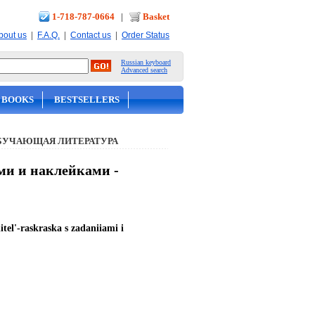
1-718-787-0664
|
Basket
|
|
|
bout us
F.A.Q.
Contact us
Order Status
Russian keyboard
Advanced search
 BOOKS
BESTSELLERS
БУЧАЮЩАЯ ЛИТЕРАТУРА
ми и наклейками -
tel'-raskraska s zadaniiami i