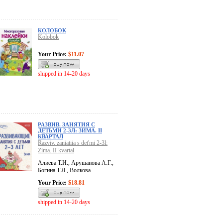
КОЛОБОК
Kolobok
Your Price:
$11.07
shipped in 14-20 days
РАЗВИВ. ЗАНЯТИЯ С
ДЕТЬМИ 2-3Л: ЗИМА. II
КВАРТАЛ
Razviv. zaniatiia s det'mi 2-3l:
Zima. II kvartal
Алиева Т.И., Арушанова А.Г.,
Богина Т.Л., Волкова
Your Price:
$18.81
shipped in 14-20 days