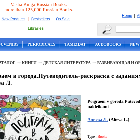
Vasha Kniga Russian Books,
more than 125,000 Russian Books.
|
Home
A
|
|
New Products
Bestsellers
On Sale
Libraries
OUVENIRS
PERIODICALS
TAMIZDAT
AUDOBOOKS
NEW
АТАЛОГ
КНИГИ
ДЕТСКАЯ ЛИТЕРАТУРА
РАЗВИВАЮЩАЯ И О
аем в города.Путеводитель-раскраска с задания
а Л.
Poigraem v goroda.Putevodi
nakleikami
Алиева Л.
(Alieva L.)
Type :
Books