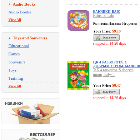
Audio Books
Audio Books
БАЮШКИ-БАЮ
Baiushki-baiu
View All
Котятова Наталья Игоревна
Your Price:
$9.18
Toys and Souvenirs
shipped in 14-20 days
Educational
Games
Souvenirs
ЦК 4 РАЗВОРОТА. С
ДОБРЫМ УТРОМ, МАЛЫ
Toys
TsK 4 razvorota. S dobrym
utrom, malyshi
Training
Your Price:
$9.47
View All
shipped in 14-20 days