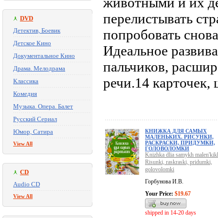
животными и их д
перелистывать ст
DVD
Детектив, Боевик
попробовать снова
Детское Кино
Идеальное развив
Документальное Кино
пальчиков, расшир
Драма. Мелодрама
речи.14 карточек, 
Классика
Комедия
Музыка. Опера. Балет
Русский Сериал
Юмор, Сатира
КНИЖКА ДЛЯ САМЫХ
МАЛЕНЬКИХ. РИСУНКИ,
РАСКРАСКИ, ПРИДУМКИ,
View All
ГОЛОВОЛОМКИ
Knizhka dlia samykh malen'kik
Risunki, raskraski, pridumki,
golovolomki
CD
Горбунова И.В.
Audio CD
Your Price:
$19.67
View All
shipped in 14-20 days