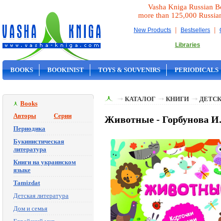
Vasha Kniga Russian B
more than 125,000 Russia
|
|
New Products
Bestsellers
Libraries
BOOKS
BOOKINIST
TOYS & SOUVENIRS
PERIODICALS
ON SALE
КАТАЛОГ
КНИГИ
ДЕТСК
Books
Авторы
Серии
Животные - Горбунова И.
Периодика
Букинистическая
литература
Книги на украинском
языке
Tamizdat
Детская литература
Дом и семья