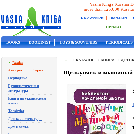
Vasha Kniga Russian B
more than 125,000 Russia
|
|
New Products
Bestsellers
Libraries
BOOKS
BOOKINIST
TOYS & SOUVENIRS
PERIODICALS
ON SALE
КАТАЛОГ
КНИГИ
ДЕТСК
Books
Авторы
Серии
Щелкунчик и мышиный к
Периодика
Букинистическая
литература
Книги на украинском
языке
Tamizdat
Детская литература
Дом и семья