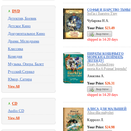
СОФЬЯ И ЦАРСТВО ТЬМЫ
DVD
Sof'ia i Tsarstvo T'my
Детектив, Боевик
Чубарова Н.А.
Детское Кино
Your Price:
$23.49
Документальное Кино
shipped in 14-20 days
Драма. Мелодрама
Классика
ПИРАТЫ КОШАЧЬЕГО
Комедия
МОРЯ.КН.6.ПОЙМАТЬ
ЛЕГЕНДУ!
Музыка. Опера. Балет
Piraty Koshach'ego
moria.Kn.6.Poimat' legendu!
Русский Сериал
Амасова А.
Юмор, Сатира
Your Price:
$26.31
View All
shipped in 14-20 days
CD
АЛИСА ДЛЯ МАЛЫШЕЙ
Audio CD
Alisa dlia malyshei
View All
Кэрролл Л.
Your Price:
$24.98