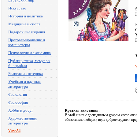
Еврейский мир
Искусство
История и политика
Медицина и спорт
Подарочные издания
Программирование и
компьютеры
Психология и экономика
Публицистика, мемуары,
биографии
Религия и эзотерика
Учебная и научная
литература
Филология
Философия
Хобби и досуг
Краткая аннотация:
В этой книге с двенадцатым ударом часов о
Художественная
обязательно победит, ведь доброе сердце и пре
литература
View All