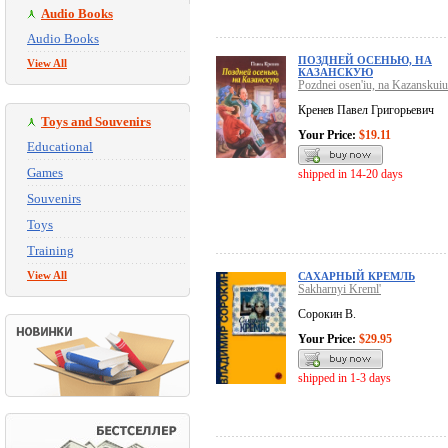
Audio Books
Audio Books
ПОЗДНЕЙ ОСЕНЬЮ, НА
View All
КАЗАНСКУЮ
Pozdnei osen'iu, na Kazanskuiu
Кренев Павел Григорьевич
Toys and Souvenirs
Your Price:
$19.11
Educational
Games
shipped in 14-20 days
Souvenirs
Toys
Training
View All
САХАРНЫЙ КРЕМЛЬ
Sakharnyi Kreml'
Сорокин В.
Your Price:
$29.95
shipped in 1-3 days