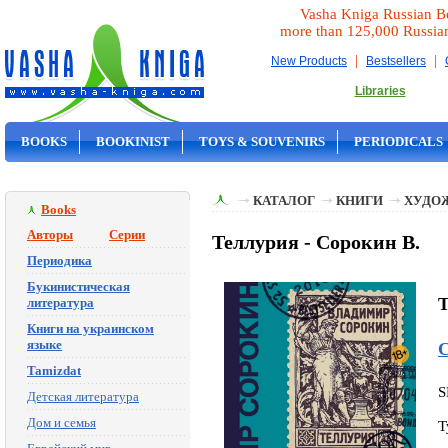
Vasha Kniga Russian B
more than 125,000 Russia
|
|
New Products
Bestsellers
Libraries
BOOKS
BOOKINIST
TOYS & SOUVENIRS
PERIODICALS
ON SALE
КАТАЛОГ
КНИГИ
ХУДО
Books
Авторы
Серии
Теллурия - Сорокин В.
Периодика
Букинистическая
T
литература
Книги на украинском
языке
С
Tamizdat
S
Детская литература
Дом и семья
T