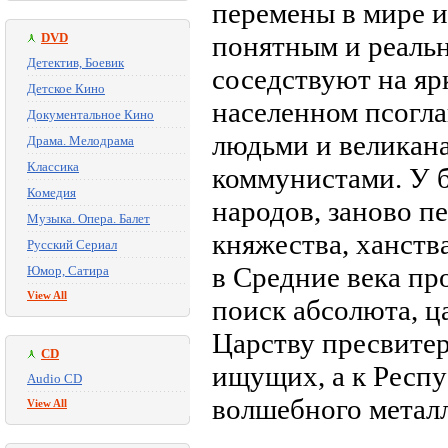
перемены в мире и
DVD
понятным и реальн
Детектив, Боевик
соседствуют на яр
Детское Кино
населенном псогла
Документальное Кино
людьми и великан
Драма. Мелодрама
Классика
коммунистами. У 
Комедия
народов, заново п
Музыка. Опера. Балет
княжества, ханства
Русский Сериал
в Средние века пр
Юмор, Сатира
View All
поиск абсолюта, ца
Царству пресвите
CD
ищущих, а к Респу
Audio CD
волшебного металл
View All