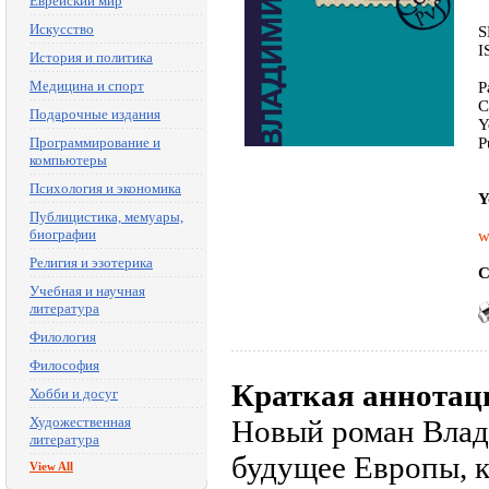
Еврейский мир
Искусство
S
I
История и политика
Медицина и спорт
P
C
Подарочные издания
Y
Программирование и
P
компьютеры
Психология и экономика
Y
Публицистика, мемуары,
биографии
w
Религия и эзотерика
C
Учебная и научная
литература
Филология
Философия
Краткая аннотац
Хобби и досуг
Художественная
Новый роман Влад
литература
будущее Европы, к
View All