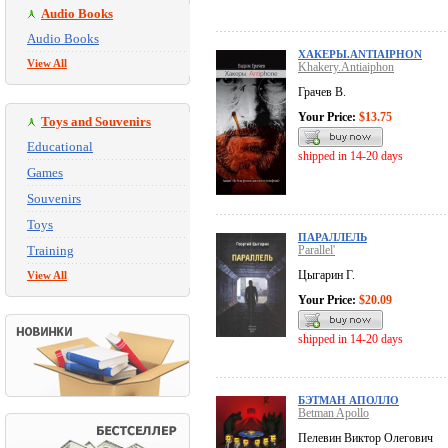
Audio Books
Audio Books
ХАКЕРЫ.ANTIAIPHON
View All
Khakery.Antiaiphon
Грачев В.
Your Price:
$13.75
Toys and Souvenirs
Educational
shipped in 14-20 days
Games
Souvenirs
Toys
ПАРАЛЛЕЛЬ
Training
Parallel'
Цыгарин Г.
View All
Your Price:
$20.09
shipped in 14-20 days
БЭТМАН АПОЛЛО
Betman Apollo
Пелевин Виктор Олегович