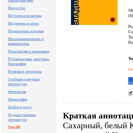
Еврейский мир
Искусство
SK
IS
История и политика
Медицина и спорт
Pa
Подарочные издания
Co
Ye
Программирование и
Pu
компьютеры
Психология и экономика
Yo
Публицистика, мемуары,
биографии
wi
Религия и эзотерика
Учебная и научная
литература
Филология
Философия
Хобби и досуг
Краткая аннотац
Художественная
литература
Сахарный, белый 
View All