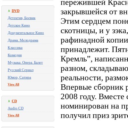
пережившей Красн
закрывшейся от вн
DVD
Детектив, Боевик
Этим сердцем поне
Детское Кино
скотницы, и у зэка
Документальное Кино
рафинадной копии,
Драма. Мелодрама
принадлежит. Пятн
Классика
Комедия
Кремль”, написанн
Музыка. Опера. Балет
разном, складываю
Русский Сериал
реальности, размо
Юмор, Сатира
Впервые сборник 
View All
2008 году. Вместе
CD
номинирован на пр
Audio CD
получил приз зри
View All