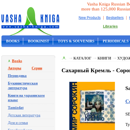
Vasha Kniga Russian B
more than 125,000 Russia
|
|
New Products
Bestsellers
Libraries
BOOKS
BOOKINIST
TOYS & SOUVENIRS
PERIODICALS
ON SALE
КАТАЛОГ
КНИГИ
ХУДО
Books
Авторы
Серии
Сахарный Кремль - Соро
Периодика
Букинистическая
S
литература
Книги на украинском
языке
С
Tamizdat
S
Детская литература
Дом и семья
Ty