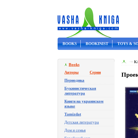
BOOKS
BOOKINIST
TOYS & S
ON SALE
К
Books
Авторы
Серии
Проек
Периодика
Букинистическая
литература
Книги на украинском
языке
Tamizdat
Детская литература
Дом и семья