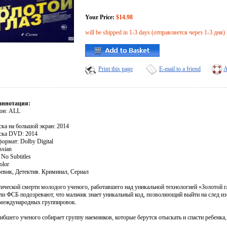
Your Price:
$14.98
will be shipped in 1-3 days (отправляется через 1-3 дня)
Print this page
E-mail to a friend
A
аннотация:
он: ALL
ска на большой экран: 2014
ска DVD: 2014
ормат: Dolby Digital
ssian
No Subtitles
olor
евик, Детектив. Криминал, Сериал
ической смерти молодого ученого, работавшего над уникальной технологией «Золотой гл
ли ФСБ подозревают, что мальчик знает уникальный код, позволяющий выйти на след из
 международных группировок.
ибшего ученого собирает группу наемников, которые берутся отыскать и спасти ребенка,