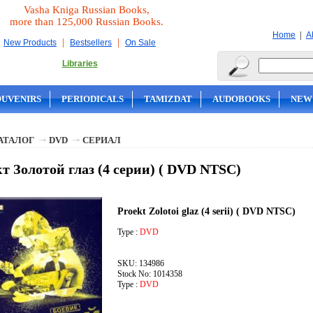
Vasha Kniga Russian Books,
more than 125,000 Russian Books.
|
Home
A
|
|
New Products
Bestsellers
On Sale
Libraries
OUVENIRS
PERIODICALS
TAMIZDAT
AUDOBOOKS
NEW
АТАЛОГ
DVD
СЕРИАЛ
т Золотой глаз (4 серии) ( DVD NTSC)
Proekt Zolotoi glaz (4 serii) ( DVD NTSC)
Type :
DVD
SKU: 134986
Stock No: 1014358
Type :
DVD