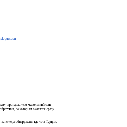
sk question
аз», пропадает его малолетний сын.
обретения, за которым охотятся сразу
 чьи следы обнаружены где-то в Турции.