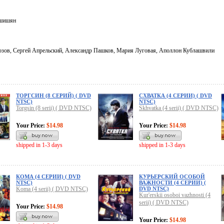
ешишян
зов, Сергей Апрельский, Александр Пашков, Мария Луговая, Аполлон Кублашвили
ТОРГСИН (8 СЕРИЙ) ( DVD
СХВАТКА (4 СЕРИИ) ( DVD
NTSC)
NTSC)
Torgsin (8 serii) ( DVD NTSC)
Skhvatka (4 serii) ( DVD NTSC)
Your Price:
$14.98
Your Price:
$14.98
shipped in 1-3 days
shipped in 1-3 days
КОМА (4 СЕРИИ) ( DVD
КУРЬЕРСКИЙ ОСОБОЙ
NTSC)
ВАЖНОСТИ (4 СЕРИИ) (
Koma (4 serii) ( DVD NTSC)
DVD NTSC)
Kur'erskii osoboi vazhnosti (4
serii) ( DVD NTSC)
Your Price:
$14.98
Your Price:
$14.98