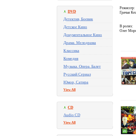
Режиссер:
DVD
Грачья К
Детектив, Боевик
В ролях:
Детское Кино
Олег Моро
Документальное Кино
Драма. Мелодрама
Классика
Комедия
Музыка. Опера. Балет
Русский Сериал
Юмор, Сатира
View All
CD
Audio CD
View All