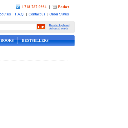
1-718-787-0664
|
Basket
|
|
|
bout us
F.A.Q.
Contact us
Order Status
Russian keyboard
Advanced search
 BOOKS
BESTSELLERS