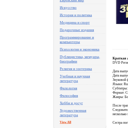
Еврейский мир
Искусство
История и политика
Медицина и спорт
Подарочные издания
Программирование и
компьютеры
Психология и экономика
Публицистика, мемуары,
Краткая 
биографии
DVD Реги
Религия и эзотерика
Дата выпу
Дата выпу
Учебная и научная
Звуковой ф
литература
Языки: Ru
Филология
Субтитры: 
Формат: C
Философия
Жанры: Бо
Хобби и досуг
После траг
Следовате
Художественная
несколько
литература
View All
Сестра пог