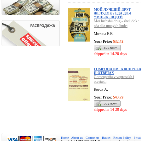
МОЙ ЛУЧШИЙ ДРУГ -
ЖЕЛУДОК : ЕДА ДЛЯ
УМНЫХ ЛЮДЕЙ
Moi luchshii drug - zheludok :
eda dlia umnykh liudei
Мотова Е.В.
Your Price:
$32.42
shipped in 14-20 days
ГОМЕОПАТИЯ В ВОПРОС
И ОТВЕТАХ
Gomeopatiia v voprosakh i
otvetakh
Коток А.
Your Price:
$43.79
shipped in 14-20 days
Home
About us
Contact us
Basket
Return Policy
Priva