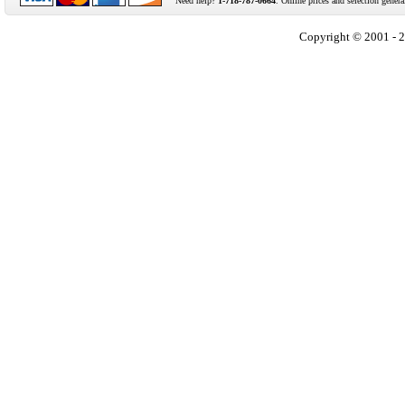
Need help?
1-718-787-0664
. Online prices and selection genera
Copyright © 2001 - 2