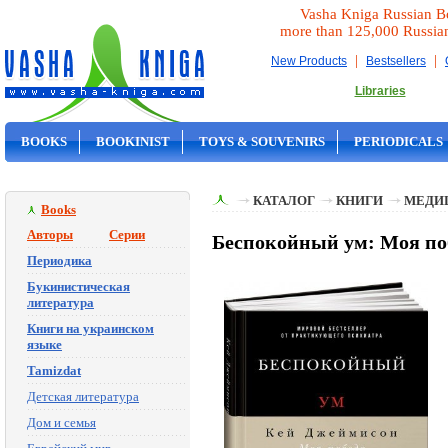
Vasha Kniga Russian B
more than 125,000 Russia
|
|
New Products
Bestsellers
Libraries
BOOKS
BOOKINIST
TOYS & SOUVENIRS
PERIODICALS
ON SALE
КАТАЛОГ
КНИГИ
МЕДИ
Books
Авторы
Серии
Беспокойный ум: Моя по
Периодика
Букинистическая
литература
Книги на украинском
языке
Tamizdat
Детская литература
Дом и семья