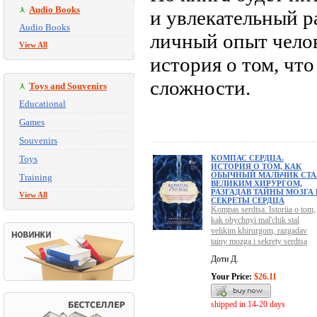
Audio Books
и увлекательный р
Audio Books
личный опыт челов
View All
история о том, чт
сложности.
Toys and Souvenirs
Educational
Games
Souvenirs
Toys
КОМПАС СЕРДЦА.
ИСТОРИЯ О ТОМ, КАК
ОБЫЧНЫЙ МАЛЬЧИК СТА
Training
ВЕЛИКИМ ХИРУРГОМ,
РАЗГАДАВ ТАЙНЫ МОЗГА 
View All
СЕКРЕТЫ СЕРДЦА
Kompas serdtsa. Istoriia o tom,
kak obychnyi mal'chik stal
velikim khirurgom, razgadav
tainy mozga i sekrety serdtsa
Доти Д.
Your Price:
$26.11
shipped in 14-20 days