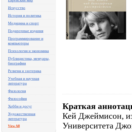
Еврейский мир
Искусство
История и политика
Медицина и спорт
Подарочные издания
Программирование и
компьютеры
Психология и экономика
Публицистика, мемуары,
биографии
Религия и эзотерика
Учебная и научная
литература
Филология
Философия
Краткая аннотац
Хобби и досуг
Кей Джеймисон, и
Художественная
литература
Университета Джон
View All