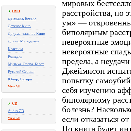
мировых бестселле
расстройства, но 
DVD
Детектив, Боевик
ум» — откровенный
Детское Кино
биполярным расстр
Документальное Кино
невероятные эмоц
Драма. Мелодрама
Классика
невероятные спады
Комедия
предела, а неудач
Музыка. Опера. Балет
Джеймисон испытал
Русский Сериал
попытку самоубийс
Юмор, Сатира
View All
себя изучению афф
биполярному расст
CD
болезнь? Наскольк
Audio CD
если отказаться о
View All
Но книга будет инт