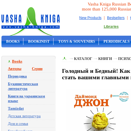
Vasha Kniga Russian B
more than 125,000 Russia
|
|
New Products
Bestsellers
Libraries
BOOKS
BOOKINIST
TOYS & SOUVENIRS
PERIODICALS
ON SALE
КАТАЛОГ
КНИГИ
ПСИХ
Books
Авторы
Серии
Голодный и Бедный! Как 
Периодика
стать вашими главными
Букинистическая
литература
Книги на украинском
языке
Tamizdat
Детская литература
Дом и семья