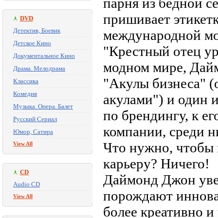
парня из бедной се
пришивает этикетк
DVD
Детектив, Боевик
международной мо
Детское Кино
"Крестный отец у
Документальное Кино
модном мире, Дайм
Драма. Мелодрама
"Акулы бизнеса" (
Классика
Комедия
акулами") и один 
Музыка. Опера. Балет
по брендингу, к е
Русский Сериал
компании, среди н
Юмор, Сатира
Что нужно, чтобы
View All
карьеру? Ничего!
CD
Даймонд Джон увер
Audio CD
порождают инновац
View All
более креативно и