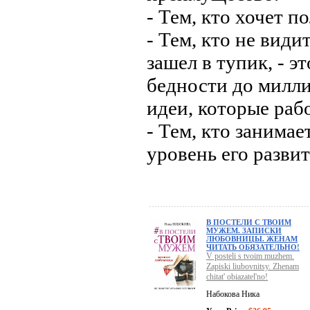
- Тем, кто хочет п
- Тем, кто не вид
зашел в тупик, - э
бедности до милл
идеи, которые раб
- Тем, кто занима
уровень его развит
В ПОСТЕЛИ С ТВОИМ
МУЖЕМ. ЗАПИСКИ
ЛЮБОВНИЦЫ. ЖЕНАМ
ЧИТАТЬ ОБЯЗАТЕЛЬНО!
V posteli s tvoim muzhem.
Zapiski liubovnitsy. Zhenam
chitat' obiazatel'no!
Набокова Ника