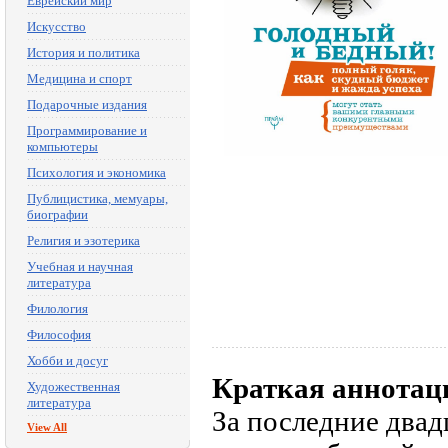
Еврейский мир
Искусство
История и политика
Медицина и спорт
Подарочные издания
Программирование и
компьютеры
Психология и экономика
Публицистика, мемуары,
биографии
Религия и эзотерика
Учебная и научная
литература
Филология
Философия
Хобби и досуг
Краткая аннотац
Художественная
литература
За последние двад
View All