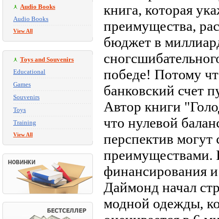
книга, которая ук
Audio Books
Audio Books
преимущества, рас
View All
бюджет в миллиард
сногсшибательного
Toys and Souvenirs
победе! Потому чт
Educational
Games
банковский счет пу
Souvenirs
Автор книги "Гол
Toys
что нулевой балан
Training
перспектив могут
View All
преимуществами. 
финансирования и 
Даймонд начал ст
модной одежды, ко