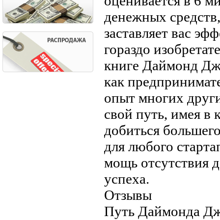
оценивается в 6 м
денежных средств,
заставляет вас эф
гораздо изобретате
книге Даймонд Дж
как предпринимате
опыт многих друг
свой путь, имея в
добиться большего
для любого старта
мощь отсутствия д
успеха.
Отзывы
Путь Даймонда Джо