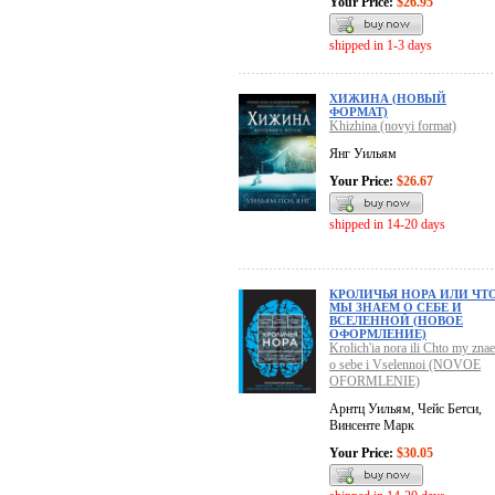
Your Price:
$26.95
shipped in 1-3 days
ХИЖИНА (НОВЫЙ
ФОРМАТ)
Khizhina (novyi format)
Янг Уильям
Your Price:
$26.67
shipped in 14-20 days
КРОЛИЧЬЯ НОРА ИЛИ ЧТ
МЫ ЗНАЕМ О СЕБЕ И
ВСЕЛЕННОЙ (НОВОЕ
ОФОРМЛЕНИЕ)
Krolich'ia nora ili Chto my zna
o sebe i Vselennoi (NOVOE
OFORMLENIE)
Арнтц Уильям, Чейс Бетси,
Винсенте Марк
Your Price:
$30.05