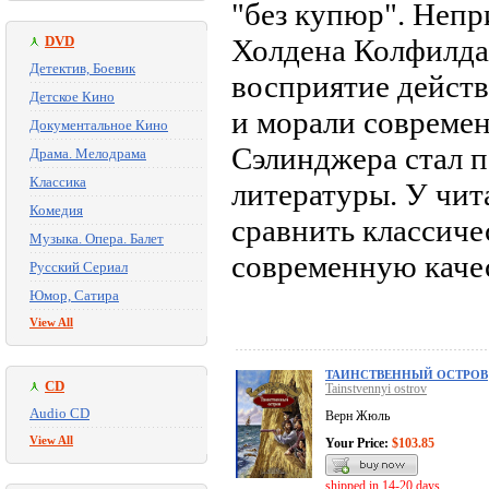
"без купюр". Непр
DVD
Холдена Колфилда 
Детектив, Боевик
восприятие дейст
Детское Кино
и морали совреме
Документальное Кино
Сэлинджера стал 
Драма. Мелодрама
Классика
литературы. У чит
Комедия
сравнить классиче
Музыка. Опера. Балет
современную каче
Русский Сериал
Юмор, Сатира
View All
ТАИНСТВЕННЫЙ ОСТРОВ
CD
Tainstvennyi ostrov
Audio CD
Верн Жюль
View All
Your Price:
$103.85
shipped in 14-20 days