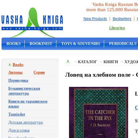
Vasha Kniga Russian B
more than 125,000 Russia
|
|
New Products
Bestsellers
Libraries
BOOKS
BOOKINIST
TOYS & SOUVENIRS
PERIODICALS
ON SALE
КАТАЛОГ
КНИГИ
ХУДО
Books
Авторы
Серии
Ловец на хлебном поле -
Периодика
Букинистическая
L
литература
Книги на украинском
языке
С
Tamizdat
S
Детская литература
Дом и семья
T