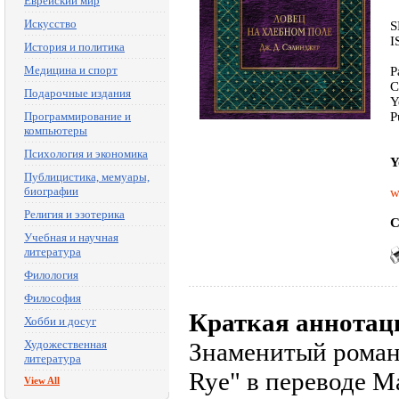
Еврейский мир
Искусство
S
I
История и политика
Медицина и спорт
P
C
Подарочные издания
Y
Программирование и
P
компьютеры
Психология и экономика
Y
Публицистика, мемуары,
биографии
w
Религия и эзотерика
C
Учебная и научная
литература
Филология
Философия
Краткая аннотац
Хобби и досуг
Художественная
Знаменитый роман 
литература
Rye" в переводе М
View All