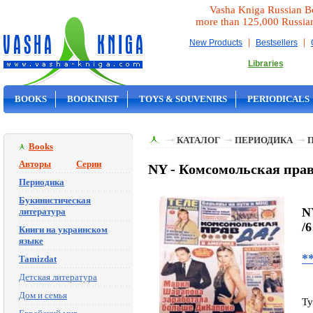
Vasha Kniga Russian B
more than 125,000 Russia
|
|
New Products
Bestsellers
Libraries
BOOKS
BOOKINIST
TOYS & SOUVENIRS
PERIODICALS
ON SALE
КАТАЛОГ
ПЕРИОДИКА
Books
Авторы
Серии
NY - Комсомольская прав
Периодика
Букинистическая
N
литература
/
Книги на украинском
языке
*
Tamizdat
Детская литература
Дом и семья
Ty