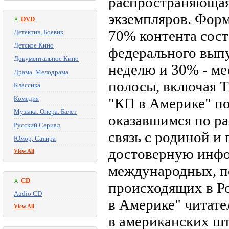
распространяющая
экземпляров. Форм
DVD
70% контента сос
Детектив, Боевик
Детское Кино
федерального выпу
Документальное Кино
неделю и 30% - м
Драма. Мелодрама
полосы, включая Т
Классика
Комедия
"КП в Америке" п
Музыка. Опера. Балет
оказавшимся по ра
Русский Сериал
связь с родиной и
Юмор, Сатира
достоверную инф
View All
международных, п
CD
происходящих в Ро
Audio CD
в Америке" читате
View All
в американских шт