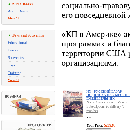
социально-правов
Audio Books
Audio Books
его повседневной 
View All
«КП в Америке» ак
Toys and Souvenirs
программах и бла
Educational
Games
территории США р
Souvenirs
организациями.
Toys
Training
View All
NY - РУССКИЙ БАЗАР.
ПОДПИСКА НА 6 МЕСЯЦЕ
ЕЖЕНЕДЕЛЬНИК
NY - Russkii bazar. 6 Month
Subscription. 26 delivery /6
monthes
***
Your Price:
$209.95