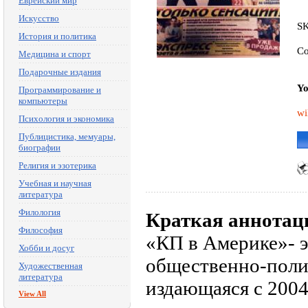
Еврейский мир
Искусство
SK
История и политика
Co
Медицина и спорт
Подарочные издания
Yo
Программирование и
компьютеры
wi
Психология и экономика
Публицистика, мемуары,
биографии
Религия и эзотерика
Учебная и научная
литература
Филология
Краткая аннотац
Философия
«КП в Америке»- э
Хобби и досуг
общественно-полит
Художественная
литература
издающаяся с 2004
View All