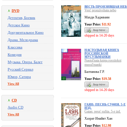
ВЕСТЬ ПРОНЗИВШАЯ НЕ
Vest' pronzivshaia nebo
DVD
Махди Хаджвани
Детектив, Боевик
Your Price:
$11.92
Детское Кино
Документальное Кино
shipped in 14-20 days
Драма. Мелодрама
Классика
НАСТОЛЬНАЯ КНИГА
РОССИЙСКОЙ
Комедия
МУСУЛЬМАНКИ
Nastol'naia kniga rossiiskoi
Музыка. Опера. Балет
musul'manki
Русский Сериал
Балтанова Г.Р.
Юмор, Сатира
Your Price:
$19.58
View All
shipped in 14-20 days
CD
ГАЯН: ПЕСНЬ СУФИЯ. 5-Е
Audio CD
ИЗД.
Gaian: pesn' sufiia. 5-e izd.
View All
Хазрат Инайят Хан
Your Price:
$12.98