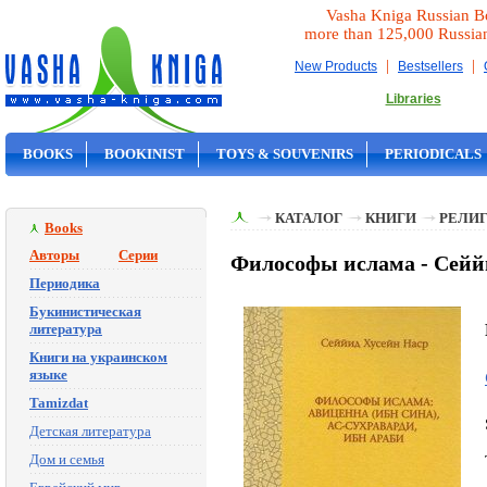
Vasha Kniga Russian B
more than 125,000 Russia
|
|
New Products
Bestsellers
Libraries
BOOKS
BOOKINIST
TOYS & SOUVENIRS
PERIODICALS
ON SALE
КАТАЛОГ
КНИГИ
РЕЛИГ
Books
Авторы
Серии
Философы ислама - Сейй
Периодика
Букинистическая
литература
Книги на украинском
языке
Tamizdat
Детская литература
Дом и семья