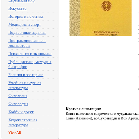
Еврейский мир
Искусство
История и политика
Медицина и спорт
Подарочные издания
Программирование и
компьютеры
Психология и экономика
Публицистика, мемуары,
биографии
Религия и эзотерика
Учебная и научная
литература
Филология
Философия
Краткая аннотация:
Хобби и досуг
Книга известного современного мусульманск
Сине (Авиценне), ас-Сухраварди и Ибн Араби
Художественная
литература
View All