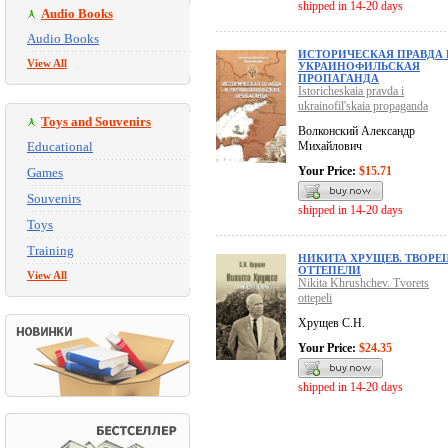
shipped in 14-20 days
Audio Books
Audio Books
ИСТОРИЧЕСКАЯ ПРАВДА 
View All
УКРАИНОФИЛЬСКАЯ
ПРОПАГАНДА
Istoricheskaia pravda i
ukrainofil'skaia propaganda
Toys and Souvenirs
Волконский Александр
Educational
Михайлович
Your Price:
$15.71
Games
Souvenirs
shipped in 14-20 days
Toys
Training
НИКИТА ХРУЩЕВ. ТВОРЕ
ОТТЕПЕЛИ
View All
Nikita Khrushchev. Tvorets
ottepeli
Хрущев С.Н.
Your Price:
$24.35
shipped in 14-20 days