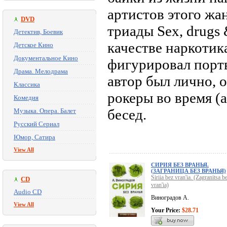
артистов этого жа
DVD
триады Sex, drugs 
Детектив, Боевик
качестве наркотик
Детское Кино
Документальное Кино
фигурировал порт
Драма. Мелодрама
автор был лично, 
Классика
рокеры во время (
Комедия
бесед.
Музыка. Опера. Балет
Русский Сериал
Юмор, Сатира
View All
СИРИЯ БЕЗ ВРАНЬЯ.
(ЗАГРАНИЦА БЕЗ ВРАНЬЯ)
Siriia bez vran'ia. (Zagranitsa b
CD
vran'ia)
Audio CD
Виноградов А.
View All
Your Price:
$28.71