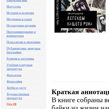
Еврейский мир
Искусство
История и политика
Медицина и спорт
Подарочные издания
Программирование и
компьютеры
Психология и экономика
Публицистика, мемуары,
биографии
Религия и эзотерика
Учебная и научная
литература
Филология
Философия
Хобби и досуг
Краткая аннотац
Художественная
В книге собраны в
литература
View All
байки из жизни н