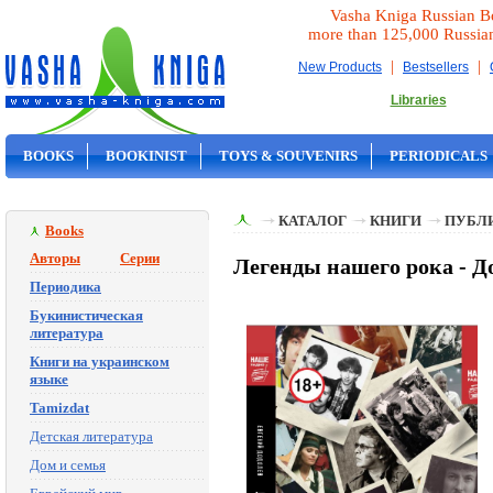
Vasha Kniga Russian B
more than 125,000 Russia
|
|
New Products
Bestsellers
Libraries
BOOKS
BOOKINIST
TOYS & SOUVENIRS
PERIODICALS
ON SALE
КАТАЛОГ
КНИГИ
ПУБЛИ
Books
Авторы
Серии
Легенды нашего рока - Д
Периодика
Букинистическая
литература
Книги на украинском
языке
Tamizdat
Детская литература
Дом и семья