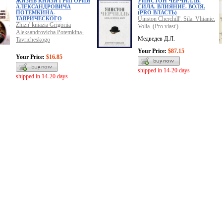
ЖИЗНЬ КНЯЗЯ ГРИГОРИЯ
УИНСТОН ЧЕРЧИЛЛЬ.
АЛЕКСАНДРОВИЧА
СИЛА. ВЛИЯНИЕ. ВОЛЯ.
ПОТЕМКИНА-
(PRO ВЛАСТЬ)
ТАВРИЧЕСКОГО
Uinston Cherchill'. Sila. Vliianie.
Zhizn' kniazia Grigoriia
Volia. (Pro vlast')
Aleksandrovicha Potemkina-
Медведев Д.Л.
Tavricheskogo
Your Price:
$87.15
Your Price:
$16.85
shipped in 14-20 days
shipped in 14-20 days