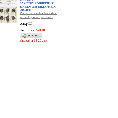
ПИСЬМА НА
ЗАМЕТКУ.КОЛЛЕКЦИЯ
ПИСЕМ ЛЕГЕНДАРНЫХ
ЛЮДЕЙ
Pis'ma na zametku.Kollektsiia
pisem legendarnykh liudei
Ашер Ш.
Your Price:
$70.40
shipped in 14-20 days