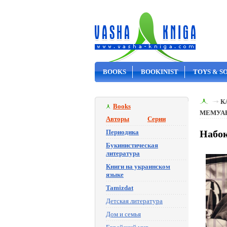
BOOKS
BOOKINIST
TOYS & S
ON SALE
К
Books
МЕМУА
Авторы
Серии
Периодика
Набок
Букинистическая
литература
Книги на украинском
языке
Tamizdat
Детская литература
Дом и семья