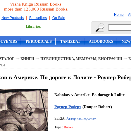
Vasha Kniga Russian Books,
more than 125,000 Russian Books.
|
Home
A
|
|
New Products
Bestsellers
On Sale
Libraries
OUVENIRS
PERIODICALS
TAMIZDAT
AUDOBOOKS
NEW
АТАЛОГ
КНИГИ
ПУБЛИЦИСТИКА, МЕМУАРЫ, БИОГРАФИИ
Б
РЫ
ов в Америке. По дороге к Лолите - Роупер Робе
Nabokov v Amerike. Po doroge k Lolite
Роупер Роберт
(Rouper Robert)
SERIA:
Автор как персонаж
Type :
Books