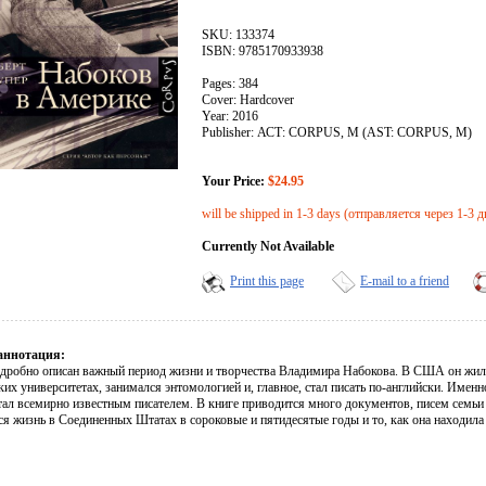
SKU: 133374
ISBN: 9785170933938
Pages: 384
Cover: Hardcover
Year: 2016
Publisher: АСТ: CORPUS, М (AST: CORPUS, M)
Your Price:
$24.95
will be shipped in 1-3 days (отправляется через 1-3 д
Currently Not Available
Print this page
E-mail to a friend
аннотация:
одробно описан важный период жизни и творчества Владимира Набокова. В США он жил и
их университетах, занимался энтомологией и, главное, стал писать по-английски. Именн
тал всемирно известным писателем. В книге приводится много документов, писем семьи
ся жизнь в Соединенных Штатах в сороковые и пятидесятые годы и то, как она находил