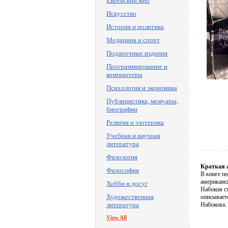
Еврейский мир
Искусство
История и политика
Медицина и спорт
Подарочные издания
Программирование и
компьютеры
Психология и экономика
Публицистика, мемуары,
биографии
Религия и эзотерика
Учебная и научная
литература
Филология
Краткая 
Философия
В книге п
американск
Хобби и досуг
Набоков с
Художественная
описывает
литература
Набокова.
View All