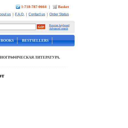
1-718-787-0664
|
Basket
|
|
|
bout us
F.A.Q.
Contact us
Order Status
Russian keyboard
Advanced search
 BOOKS
BESTSELLERS
ИОГРАФИЧЕСКАЯ ЛИТЕРАТУРА.
рт