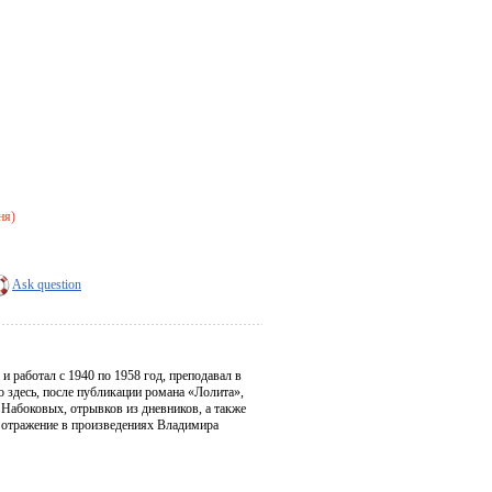
ня)
Ask question
 работал с 1940 по 1958 год, преподавал в
о здесь, после публикации романа «Лолита»,
 Набоковых, отрывков из дневников, а также
а отражение в произведениях Владимира