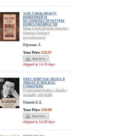
ХАН УЗБЕК.МЕЖДУ
ИМПЕРИЕЙ И
ИСЛАМОМ.СТРУКТУРЫ
ПОВСЕДНЕВНОСТИ
Khan Uzbek.Mezhdu imperiei i
islamom.Struktury
povsednevnosti
Юрченко А.
Your Price:
$28.97
shipped in 14-20 days
ПРЕСЛОВУТАЯ ЭПОХА В
ЛИЦАХ И МАСКАХ,
СОБЫТИЯХ
Preslovutaia epokha v litsakh i
maskakh, sobytiiakh
Панкин Б.Д.
Your Price:
$38.88
shipped in 14-20 days