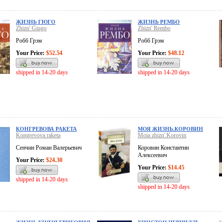
ЖИЗНЬ ГЮГО
ЖИЗНЬ РЕМБО
Zhizn' Giugo
Zhizn' Rembo
Робб Грэм
Робб Грэм
Your Price:
$52.54
Your Price:
$48.12
shipped in 14-20 days
shipped in 14-20 days
КОНГРЕВОВА РАКЕТА
МОЯ ЖИЗНЬ.КОРОВИН
Kongrevova raketa
Moia zhizn'.Korovin
Сенчин Роман Валерьевич
Коровин Константин
Алексеевич
Your Price:
$24.30
Your Price:
$14.45
shipped in 14-20 days
shipped in 14-20 days