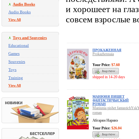
Audio Books
и хорошеет на гла
Audio Books
совсем взрослые 
View All
Toys and Souvenirs
Educational
ПРОКАЖЕННАЯ
Games
Prokazhennaia
Souvenirs
Your Price:
$7.60
Toys
shipped in 14-20 days
Training
View All
МАНЮНЯ ПИШЕТ
ФАНТАСТИЧЫСКЫЙ
РОМАН
Maniunia pishet fantastichYskY
roman
Абгарян Наринэ
Your Price:
$26.04