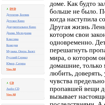
доме. Как будто з
DVD
больше не было. П
Детектив, Боевик
когда наступила со
Детское Кино
Другая жизнь Лены
Документальное Кино
котором свои зако
Драма. Мелодрама
Классика
одновременно. Дет
Комедия
перешагнуть проп
Музыка. Опера. Балет
мира, о котором он
Русский Сериал
Юмор, Сатира
домашние, только 
View All
любить, доверять, 
чувства предельно
CD
пропавшей вещи до
Audio CD
вызывает настоящ
View All
последствиями. А 