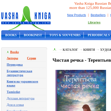
Vasha Kniga Russian B
more than 125,000 Russia
|
|
New Products
Bestsellers
Libraries
BOOKS
BOOKINIST
TOYS & SOUVENIRS
PERIODICALS
ON SALE
КАТАЛОГ
КНИГИ
ХУДО
Books
Авторы
Серии
Чистая речка - Теренть
Периодика
Букинистическая
литература
Книги на украинском
языке
Tamizdat
Детская литература
Дом и семья