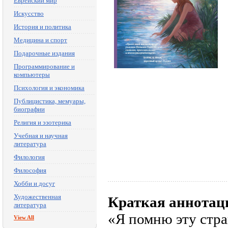
Еврейский мир
Искусство
История и политика
Медицина и спорт
Подарочные издания
Программирование и
компьютеры
Психология и экономика
Публицистика, мемуары,
биографии
Религия и эзотерика
Учебная и научная
литература
Филология
Философия
Хобби и досуг
Художественная
Краткая аннотац
литература
«Я помню эту стра
View All