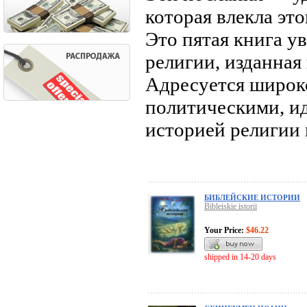
которая влекла эт
Это пятая книга у
религии, изданная 
Адресуется широк
политическими, и
историей религии 
БИБЛЕЙСКИЕ ИСТОРИИ
Bibleiskie istorii
Your Price:
$46.22
shipped in 14-20 days