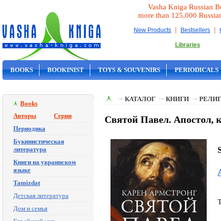
Vasha Kniga Russian B
more than 125,000 Russia
|
|
New Products
Bestsellers
Libraries
BOOKS
BOOKINIST
TOYS & SOUVENIRS
PERIODICALS
ON SALE
КАТАЛОГ
КНИГИ
РЕЛИГ
Books
Авторы
Серии
Святой Павел. Апостол, 
Периодика
Букинистическая
литература
Книги на украинском
языке
Tamizdat
Детская литература
Дом и семья