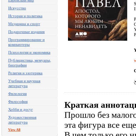
Еврейский мир
Искусство
История и политика
P
Медицина и спорт
C
Y
Подарочные издания
P
Программирование и
компьютеры
Y
Психология и экономика
Публицистика, мемуары,
w
биографии
C
Религия и эзотерика
Учебная и научная
литература
Филология
Философия
Краткая аннотац
Хобби и досуг
Прошло без малого
Художественная
литература
эта фигура все ещ
View All
В чем только его 