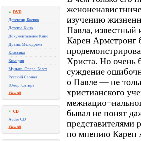
женоненавистничес
DVD
изучению жизненно
Детектив, Боевик
Павла, известный 
Детское Кино
Документальное Кино
Карен Армстронг 
Драма. Мелодрама
продемонстрироват
Классика
Христа. Но очень б
Комедия
Музыка. Опера. Балет
суждение ошибочн
Русский Сериал
о Павле — не толь
Юмор, Сатира
христианского уче
View All
межнацио¬нального
бывал не понят д
CD
Audio CD
представителями 
View All
по мнению Карен А