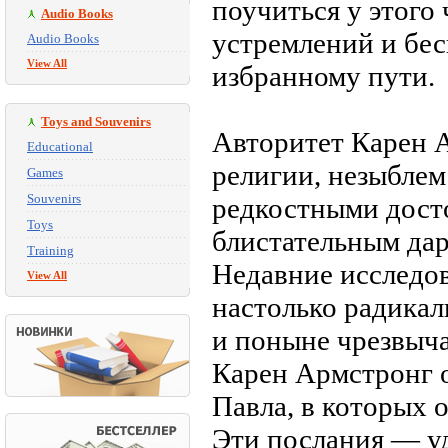
поучиться у этого
Audio Books
устремлений и бе
Audio Books
View All
избранному пути.
Toys and Souvenirs
Авторитет Карен А
Educational
религии, незыблем
Games
Souvenirs
редкостными дост
Toys
блистательным дар
Training
Недавние исследо
View All
настолько радикал
и поныне чрезвыча
Карен Армстронг 
Павла, в которых 
Эти послания — уд