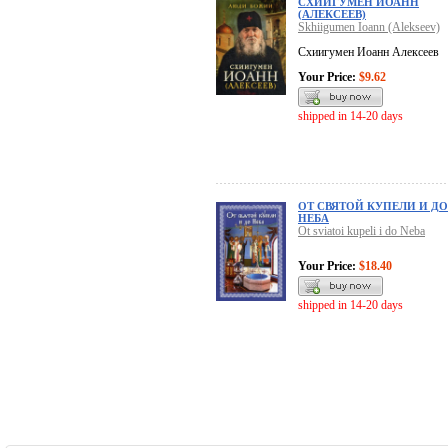
СХИИГУМЕН ИОАНН
(АЛЕКСЕЕВ)
Skhiigumen Ioann (Alekseev)
Схиигумен Иоанн Алексеев
Your Price:
$9.62
shipped in 14-20 days
ОТ СВЯТОЙ КУПЕЛИ И ДО
НЕБА
Ot sviatoi kupeli i do Neba
Your Price:
$18.40
shipped in 14-20 days