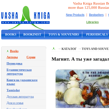
Vasha Kniga Russian B
more than 125,000 Russia
|
|
New Products
Bestsellers
Libraries
BOOKS
BOOKINIST
TOYS & SOUVENIRS
PERIODICALS
ON SALE
КАТАЛОГ
TOYS AND SOUVE
Books
Авторы
Серии
Магнит. А ты уже загадал
Периодика
Букинистическая
литература
Книги на украинском
языке
Tamizdat
Детская литература
Дом и семья