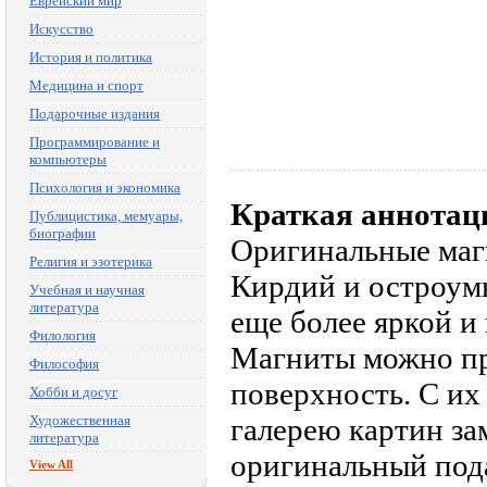
Еврейский мир
Искусство
История и политика
Медицина и спорт
Подарочные издания
Программирование и
компьютеры
Психология и экономика
Краткая аннотац
Публицистика, мемуары,
биографии
Оригинальные маг
Религия и эзотерика
Кирдий и остроум
Учебная и научная
литература
еще более яркой и
Филология
Магниты можно пр
Философия
поверхность. С их
Хобби и досуг
Художественная
галерею картин за
литература
оригинальный под
View All