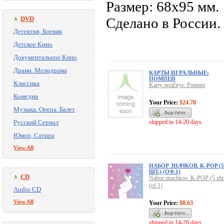
Размер: 68х95 мм.
DVD
Сделано в России.
Детектив, Боевик
Детское Кино
Документальное Кино
Драма. Мелодрама
КАРТЫ ИГРАЛЬНЫЕ:
ПОМПЕЙ
Классика
Karty igral'nye: Pompei
Комедия
Your Price:
$24.70
Музыка. Опера. Балет
Русский Сериал
shipped in 14-20 days
Юмор, Сатира
View All
НАБОР ЗНАЧКОВ. K-POP (5
ШТ.) (ОФ.1)
CD
Nabor znachkov. K-POP (5 sht
(of.1)
Audio CD
View All
Your Price:
$8.63
shipped in 14-20 days