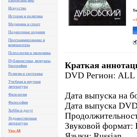
Еврейский мир
Искусство
Yo
История и политика
wi
Медицина и спорт
Подарочные издания
Программирование и
компьютеры
Психология и экономика
Публицистика, мемуары,
Краткая аннотац
биографии
DVD Регион: ALL
Религия и эзотерика
Учебная и научная
литература
Дата выпуска на б
Филология
Философия
Дата выпуска DVD
Хобби и досуг
Продолжительност
Художественная
литература
Звуковой формат: D
View All
Языки: Russian