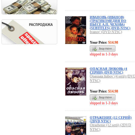
ИВАНОВЪ (ИВАНОВ)
(ТРАГИКОМЕДИЯ ПО
ПЬЕСЕ А.П. ЧЕХОВА)
(SUBTITLES) (DVD-NTSC)
Ivanov' (DVD NTSC)
Your Price:
$14.98
shipped in 1-3 days
ОПАСНАЯ ЛЮБОВЬ (4
СЕРИИ) (DVD NTSC)
Opasnaia liubov' (4 serii) (DV
NTSC)
Your Price:
$14.98
shipped in 1-3 days
ОТРАЖЕНИЕ (12 СЕРИЙ)
(2DVD NTSC)
Otrazhenie (12 serii) (2DVD
NTSC)