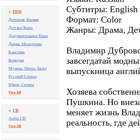
Субтитры: English
DVD
Формат: Color
Детектив, Боевик
Жанры: Драма, Де
Детское Кино
Документальное Кино
Драма. Мелодрама
Владимир Дубров
Классика
завсегдатай модн
Комедия
Музыка. Опера. Балет
выпускница англи
Русский Сериал
Юмор, Сатира
Хозяева собственн
View All
Пушкина. Но внеза
меняет жизнь Вла
CD
Audio CD
реальность, где д
View All