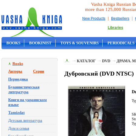
Vasha Kniga Russian B
more than 125,000 Russia
|
|
New Products
Bestsellers
Libraries
BOOKS
BOOKINIST
TOYS & SOUVENIRS
PERIODICALS
ON SALE
КАТАЛОГ
DVD
ДРАМА. 
Books
Авторы
Серии
Дубровский (DVD NTSC)
Периодика
Букинистическая
D
литература
Книги на украинском
Ty
языке
Tamizdat
SK
St
Детская литература
Ty
Дом и семья