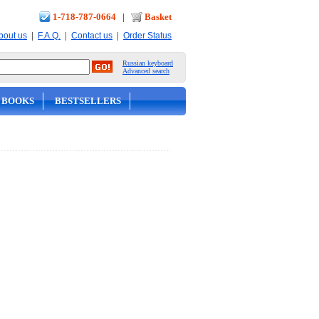
1-718-787-0664
|
Basket
|
|
|
bout us
F.A.Q.
Contact us
Order Status
Russian keyboard
Advanced search
 BOOKS
BESTSELLERS