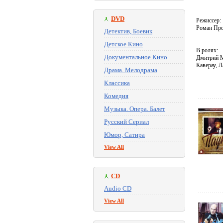
DVD
Режиссер:
Роман Пр
Детектив, Боевик
Детское Кино
В ролях:
Документальное Кино
Дмитрий М
Каверау, 
Драма. Мелодрама
Классика
Комедия
Музыка. Опера. Балет
Русский Сериал
Юмор, Сатира
View All
CD
Audio CD
View All