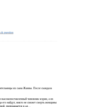
sk question
чительницы их сына Жанны. После скандала
н высокопоставленный чиновник мэрии, а их
а его найдут, никто не свяжет смерть женщины
меной, превращается в ад…