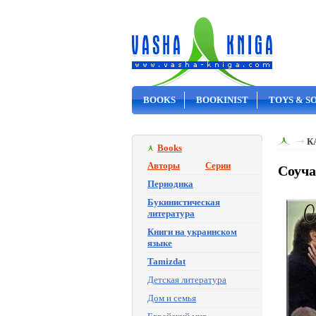
BOOKS
BOOKINIST
TOYS & S
ON SALE
К
Books
Авторы
Серии
Соуч
Периодика
Букинистическая
литература
Книги на украинском
языке
Tamizdat
Детская литература
Дом и семья