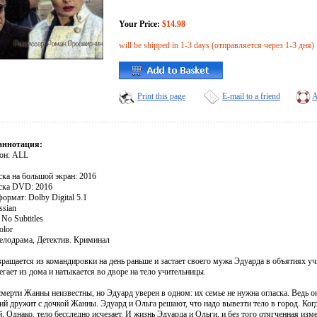
Your Price:
$14.98
will be shipped in 1-3 days (отправляется через 1-3 дня)
Print this page
E-mail to a friend
A
аннотация:
он: ALL
ска на большой экран: 2016
ска DVD: 2016
ормат: Dolby Digital 5.1
ssian
No Subtitles
olor
лодрама, Детектив. Криминал
вращается из командировки на день раньше и застает своего мужа Эдуарда в объятиях у
гает из дома и натыкается во дворе на тело учительницы.
мерти Жанны неизвестны, но Эдуард уверен в одном: их семье не нужна огласка. Ведь о
й дружит с дочкой Жанны. Эдуард и Ольга решают, что надо вывезти тело в город. Когд
й. Однако, тело бесследно исчезает. И жизнь Эдуарда и Ольги, и без того отягченная из