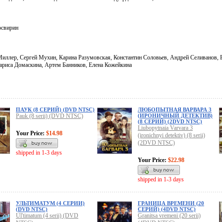
освирин
иллер, Сергей Мухин, Карина Разумовская, Константин Соловьев, Андрей Селиванов, 
Лариса Домаскина, Артем Банников, Елена Кожейкина
ПАУК (8 СЕРИЙ) (DVD NTSC)
ЛЮБОПЫТНАЯ ВАРВАРА 3
Pauk (8 serii) (DVD NTSC)
(ИРОНИЧНЫЙ ДЕТЕКТИВ)
(8 СЕРИЙ) (2DVD NTSC)
Liubopytnaia Varvara 3
Your Price:
$14.98
(ironichnyi detektiv) (8 serii)
(2DVD NTSC)
shipped in 1-3 days
Your Price:
$22.98
shipped in 1-3 days
УЛЬТИМАТУМ (4 СЕРИИ)
ГРАНИЦА ВРЕМЕНИ (20
(DVD NTSC)
СЕРИЙ) (4DVD NTSC)
Ul'timatum (4 serii) (DVD
Granitsa vremeni (20 serii)