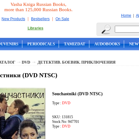
Vasha Kniga Russian Books,
more than 125,000 Russian Books.
|
Home
A
|
|
New Products
Bestsellers
On Sale
Libraries
OUVENIRS
PERIODICALS
TAMIZDAT
AUDOBOOKS
NEW
АТАЛОГ
DVD
ДЕТЕКТИВ. БОЕВИК. ПРИКЛЮЧЕНИЯ
астники (DVD NTSC)
Souchastniki (DVD NTSC)
Type :
DVD
SKU: 131815
Stock No: 947701
Type :
DVD