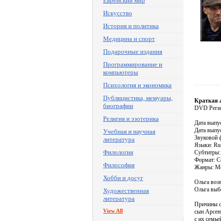
Еврейский мир
Искусство
История и политика
Медицина и спорт
Подарочные издания
Программирование и
компьютеры
Психология и экономика
Публицистика, мемуары,
Краткая 
биографии
DVD Реги
Религия и эзотерика
Дата выпу
Дата выпу
Учебная и научная
Звуковой ф
литература
Языки: Ru
Филология
Субтитры: 
Формат: C
Философия
Жанры: Ме
Хобби и досуг
Ольга воз
Ольга выбе
Художественная
литература
Причины с
View All
сын Арсени
с их семье