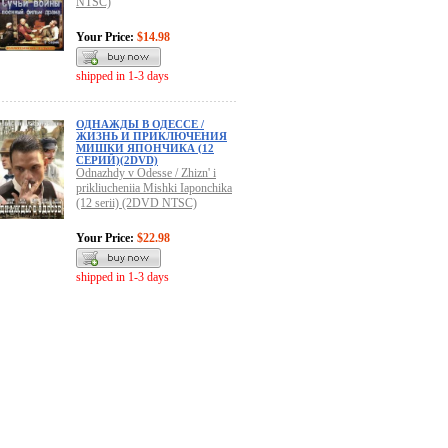
NTSC)
Your Price:
$14.98
shipped in 1-3 days
ОДНАЖДЫ В ОДЕССЕ /
ЖИЗНЬ И ПРИКЛЮЧЕНИЯ
МИШКИ ЯПОНЧИКА (12
CЕРИЙ)(2DVD)
Odnazhdy v Odesse / Zhizn' i
prikliucheniia Mishki Iaponchika
(12 serii) (2DVD NTSC)
Your Price:
$22.98
shipped in 1-3 days