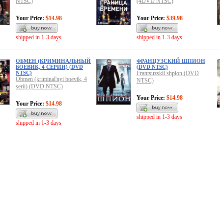
NTSC)
(4DVD NTSC)
Your Price:
$14.98
Your Price:
$39.98
shipped in 1-3 days
shipped in 1-3 days
ОБМЕН (КРИМИНАЛЬНЫЙ
ФРАНЦУЗСКИЙ ШПИОН
БОЕВИК, 4 СЕРИИ) (DVD
(DVD NTSC)
NTSC)
Frantsuzskii shpion (DVD
Obmen (kriminal'nyi boevik, 4
NTSC)
serii) (DVD NTSC)
Your Price:
$14.98
Your Price:
$14.98
shipped in 1-3 days
shipped in 1-3 days