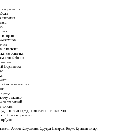
 семеро козлят
ебеди
ая шапочка
 заяц
ко
 лиса
и и корешки
на-лягушка
рочка
ик-с-пальчик
чка-хаврошечка
 смоляной бочок
росёнка
ый Портняжка
аба
ка
-аист
и бобовое зёрнышко
пас
 борода
чьему велению
а со скалочкой
з топора
туда - не знаю куда, принеси то - не знаю что
ок - Золотой гребешок
-Горбунок
чивали: Алина Кукушкина, Эдуард Назаров, Борис Кутневич и др.