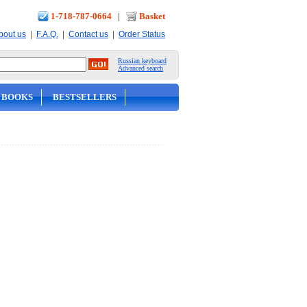
1-718-787-0664
|
Basket
|
|
|
bout us
F.A.Q.
Contact us
Order Status
Russian keyboard
Advanced search
 BOOKS
BESTSELLERS