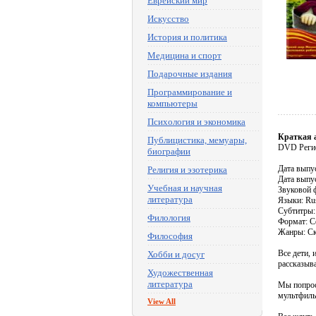
Еврейский мир
Искусство
История и политика
Медицина и спорт
Подарочные издания
Программирование и
компьютеры
Психология и экономика
Краткая 
Публицистика, мемуары,
DVD Реги
биографии
Дата выпу
Религия и эзотерика
Дата выпу
Учебная и научная
Звуковой ф
литература
Языки: Ru
Субтитры: 
Филология
Формат: C
Жанры: Ск
Философия
Все дети, 
Хобби и досуг
рассказыва
Художественная
литература
Мы попрос
мультфиль
View All