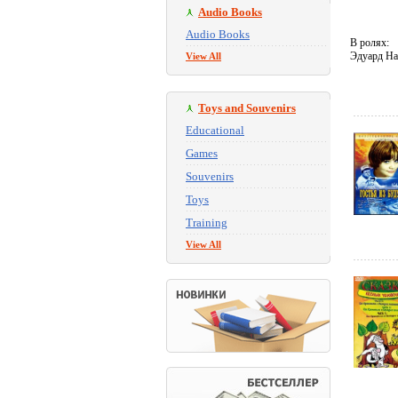
Audio Books
Audio Books
В ролях:
Эдуард На
View All
Toys and Souvenirs
Educational
Games
Souvenirs
Toys
Training
View All