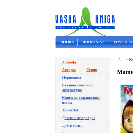
BOOKS
BOOKINIST
TOYS & S
ON SALE
К
Books
Авторы
Серии
Машин
Периодика
Букинистическая
литература
Книги на украинском
языке
Tamizdat
Детская литература
Дом и семья