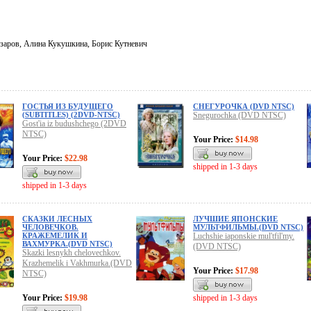
заров, Алина Кукушкина, Борис Кутневич
ГОСТЬЯ ИЗ БУДУЩЕГО
СНЕГУРОЧКА (DVD NTSC)
(SUBTITLES) (2DVD-NTSC)
Snegurochka (DVD NTSC)
Gost'ia iz budushchego (2DVD
NTSC)
Your Price:
$14.98
Your Price:
$22.98
shipped in 1-3 days
shipped in 1-3 days
СКАЗКИ ЛЕСНЫХ
ЛУЧШИЕ ЯПОНСКИЕ
ЧЕЛОВЕЧКОВ.
МУЛЬТФИЛЬМЫ.(DVD NTSC)
КРАЖЕМЕЛИК И
Luchshie iaponskie mul'tfil'my.
ВАХМУРКА.(DVD NTSC)
(DVD NTSC)
Skazki lesnykh chelovechkov.
Krazhemelik i Vakhmurka.(DVD
Your Price:
$17.98
NTSC)
Your Price:
$19.98
shipped in 1-3 days