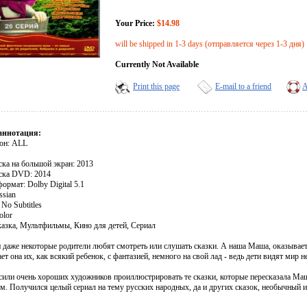
Your Price:
$14.98
will be shipped in 1-3 days (отправляется через 1-3 дня)
Currently Not Available
Print this page
E-mail to a friend
A
аннотация:
он: ALL
ска на большой экран: 2013
ска DVD: 2014
ормат: Dolby Digital 5.1
ssian
No Subtitles
olor
азка, Мультфильмы, Кино для детей, Сериал
и даже некоторые родители любят смотреть или слушать сказки. А наша Маша, оказывает
ет она их, как всякий ребенок, с фантазией, немного на свой лад - ведь дети видят мир н
или очень хороших художников проиллюстрировать те сказки, которые пересказала Маша
м. Получился целый сериал на тему русских народных, да и других сказок, необычный и