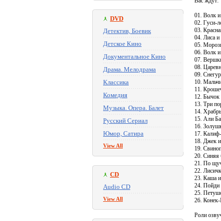
Вас ждут:
01. Волк и
DVD
02. Гуси-л
03. Красн
Детектив, Боевик
04. Лиса и
Детское Кино
05. Мороз
06. Волк и
Документальное Кино
07. Вершк
08. Царев
Драма. Мелодрама
09. Снегу
Классика
10. Мальч
11. Кроше
Комедия
12. Бычок
13. Три по
Музыка. Опера. Балет
14. Храбр
15. Али Б
Русский Сериал
16. Золуш
Юмор, Сатира
17. Калиф
18. Джек 
View All
19. Свино
20. Синяя
21. По щу
22. Лисичк
CD
23. Каша и
24. Пойди 
Audio CD
25. Петуш
View All
26. Конек
Роли озву