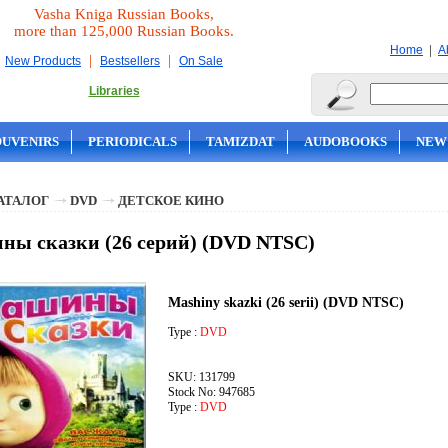
Vasha Kniga Russian Books,
more than 125,000 Russian Books.
|
Home
A
|
|
New Products
Bestsellers
On Sale
Libraries
OUVENIRS
PERIODICALS
TAMIZDAT
AUDOBOOKS
NEW
АТАЛОГ
DVD
ДЕТСКОЕ КИНО
ы сказки (26 серий) (DVD NTSC)
Mashiny skazki (26 serii) (DVD NTSC)
Type :
DVD
SKU: 131799
Stock No: 947685
Type :
DVD