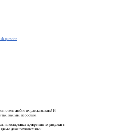
sk question
ся, очень любит их рассказывать! И
е так, как мы, взрослые.
, и постарались превратить их рисунки в
 где-то даже поучительный.