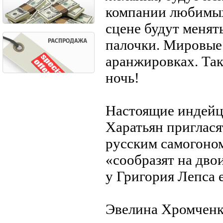
компании любимых
сцене будут менят
палочки. Мировые
аранжировках. Та
ночь!
Настоящие индей
Харатьян приглася
русским самогоном
«сообразят на дво
у Григория Лепса 
Эвелина Хромченк