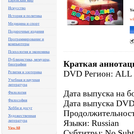
Еврейский мир
Искусство
Yo
История и политика
wi
Медицина и спорт
Подарочные издания
Программирование и
компьютеры
Психология и экономика
Публицистика, мемуары,
Краткая аннотац
биографии
DVD Регион: ALL
Религия и эзотерика
Учебная и научная
литература
Дата выпуска на б
Филология
Философия
Дата выпуска DVD
Хобби и досуг
Продолжительност
Художественная
литература
Языки: Russian
View All
Субтитры: No Subti