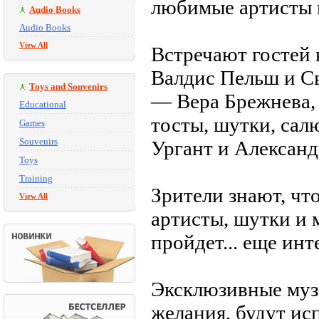
любимые артисты 
Audio Books
Audio Books
View All
Встречают гостей 
Валдис Пельш и Св
Toys and Souvenirs
— Вера Брежнева,
Educational
тосты, шутки, сал
Games
Souvenirs
Ургант и Александ
Toys
Training
Зрители знают, ч
View All
артисты, шутки и 
пройдет... еще инт
Эксклюзивные муз
желания, будут ис