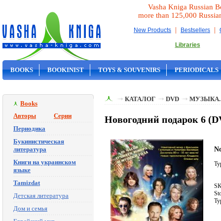
Vasha Kniga Russian B
more than 125,000 Russia
|
|
New Products
Bestsellers
Libraries
BOOKS
BOOKINIST
TOYS & SOUVENIRS
PERIODICALS
ON SALE
КАТАЛОГ
DVD
МУЗЫКА.
Books
Авторы
Серии
Новогодний подарок 6 (
Периодика
Букинистическая
N
литература
Книги на украинском
Ty
языке
Tamizdat
SK
St
Детская литература
Ty
Дом и семья