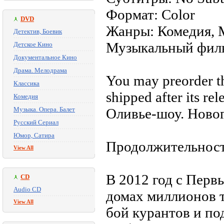
Формат: Color
DVD
Жанры: Комедия, 
Детектив, Боевик
Музыкальный фил
Детское Кино
Документальное Кино
Драма. Мелодрама
You may preorder this
Классика
shipped after its re
Комедия
Музыка. Опера. Балет
Оливье-шоу. Новог
Русский Сериал
Юмор, Сатира
Продолжительност
View All
В 2012 год с Перв
CD
Audio CD
домах миллионов т
View All
бой курантов и по