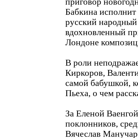
приговор новогод
Бабкина исполнит 
русский народный 
вдохновленный пр
Лондоне композиц
В роли неподража
Киркоров, Валент
самой бабушкой, ко
Пьеха, о чем расск
За Еленой Ваенго
поклонников, сре
Вячеслав Манучар