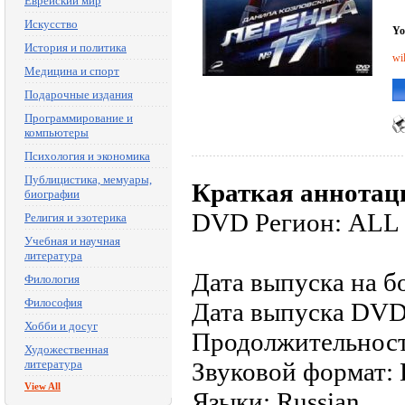
Еврейский мир
Искусство
Yo
История и политика
wi
Медицина и спорт
Подарочные издания
Программирование и
компьютеры
Психология и экономика
Публицистика, мемуары,
Краткая аннотац
биографии
DVD Регион: ALL
Религия и эзотерика
Учебная и научная
литература
Дата выпуска на б
Филология
Философия
Дата выпуска DVD
Хобби и досуг
Продолжительност
Художественная
литература
Звуковой формат: D
View All
Языки: Russian