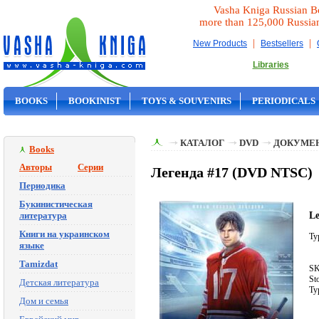
Vasha Kniga Russian B
more than 125,000 Russia
|
|
New Products
Bestsellers
Libraries
BOOKS
BOOKINIST
TOYS & SOUVENIRS
PERIODICALS
ON SALE
КАТАЛОГ
DVD
ДОКУМЕ
Books
Авторы
Серии
Легенда #17 (DVD NTSC)
Периодика
Букинистическая
L
литература
Книги на украинском
Ty
языке
Tamizdat
SK
St
Детская литература
Ty
Дом и семья