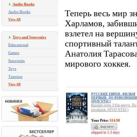
Audio Books
Теперь весь мир з
Audio Books
View All
Харламов, забивши
взлетел на вершин
Toys and Souvenirs
спортивный талант
Educational
Анатолия Тарасова
Games
Souvenirs
мирового хоккея.
Toys
Training
View All
РУССКИЕ ЕВРЕИ. ФИЛЬМ
ПЕРВЫЙ. ДО РЕВОЛЮЦИИ
(DVD NTSC)
Russkie evrei. Fil'm pervyi. Do
revoliutsii. (DVD NTSC)
Your Price:
$14.98
shipped in 1-3 days