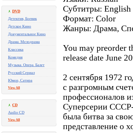
Субтитры: English
DVD
Формат: Color
Детектив, Боевик
Жанры: Драма, Сп
Детское Кино
Документальное Кино
Драма. Мелодрама
You may preorder this
Классика
release date June 20
Комедия
Музыка. Опера. Балет
Русский Сериал
2 сентября 1972 г
Юмор, Сатира
с разгромным счет
View All
профессионалов и
Суперсерии СССР-К
CD
Audio CD
была битва за сво
View All
представление о х