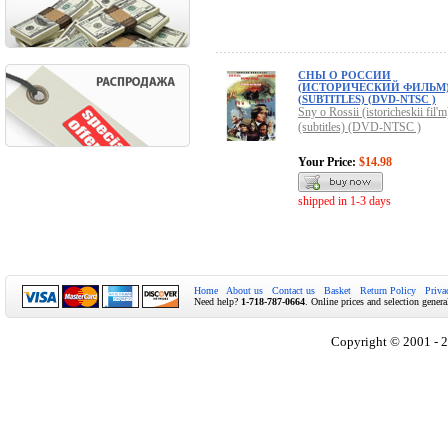
СНЫ О РОССИИ
(ИСТОРИЧЕСКИЙ ФИЛЬМ
(SUBTITLES) (DVD-NTSC )
Sny o Rossii (istoricheskii fil'm
(subtitles) (DVD-NTSC )
Your Price:
$14.98
shipped in 1-3 days
Home
About us
Contact us
Basket
Return Policy
Priva
Need help?
1-718-787-0664
. Online prices and selection genera
Copyright © 2001 - 2