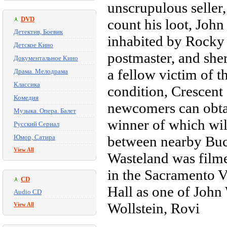
unscrupulous seller
DVD
count his loot, John
Детектив, Боевик
inhabited by Rocky
Детское Кино
postmaster, and sher
Документальное Кино
a fellow victim of t
Драма. Мелодрама
Классика
condition, Crescent C
Комедия
newcomers can obta
Музыка. Опера. Балет
winner of which wil
Русский Сериал
Юмор, Сатира
between nearby Buc
View All
Wasteland was filme
in the Sacramento Va
CD
Hall as one of John
Audio CD
Wollstein, Rovi
View All