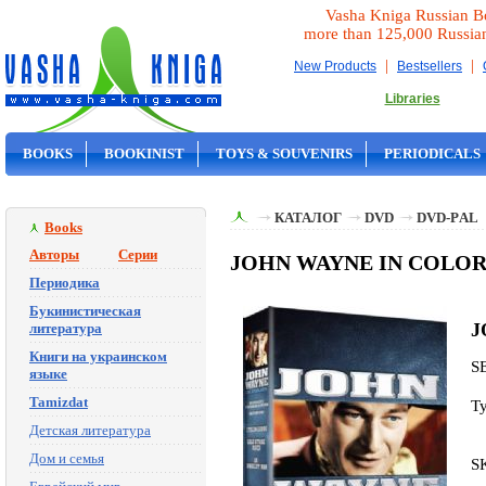
Vasha Kniga Russian B
more than 125,000 Russia
|
|
New Products
Bestsellers
Libraries
BOOKS
BOOKINIST
TOYS & SOUVENIRS
PERIODICALS
ON SALE
КАТАЛОГ
DVD
DVD-РAL
Books
Авторы
Серии
JOHN WAYNE IN COLOR 
Периодика
Букинистическая
J
литература
Книги на украинском
S
языке
Tamizdat
T
Детская литература
Дом и семья
S