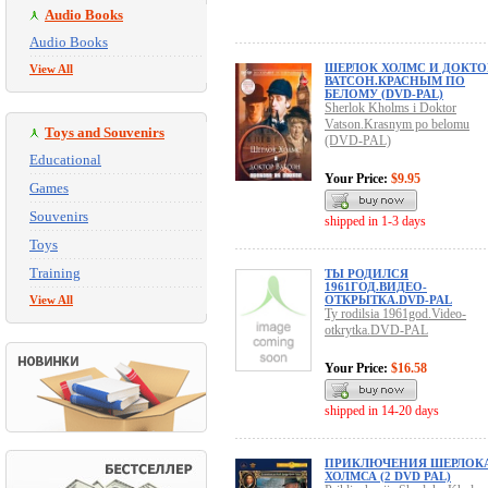
Audio Books
Audio Books
ШЕРЛОК ХОЛМС И ДОКТО
View All
ВАТСОН.КРАСНЫМ ПО
БЕЛОМУ (DVD-PAL)
Sherlok Kholms i Doktor
Vatson.Krasnym po belomu
Toys and Souvenirs
(DVD-PAL)
Educational
Your Price:
$9.95
Games
Souvenirs
shipped in 1-3 days
Toys
Training
ТЫ РОДИЛСЯ
1961ГОД.ВИДЕО-
View All
ОТКРЫТКА.DVD-PAL
Ty rodilsia 1961god.Video-
otkrytka.DVD-PAL
Your Price:
$16.58
shipped in 14-20 days
ПРИКЛЮЧЕНИЯ ШЕРЛОК
ХОЛМСА (2 DVD PAL)