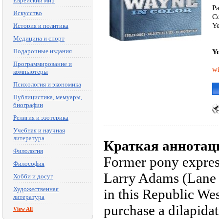
Еврейский мир
Pa
Искусство
Co
Ye
История и политика
Медицина и спорт
Подарочные издания
Yo
Программирование и
wi
компьютеры
Психология и экономика
Публицистика, мемуары,
биографии
Религия и эзотерика
Учебная и научная
литература
Краткая аннотац
Филология
Former pony expres
Философия
Larry Adams (Lane 
Хобби и досуг
Художественная
in this Republic We
литература
purchase a dilapidat
View All