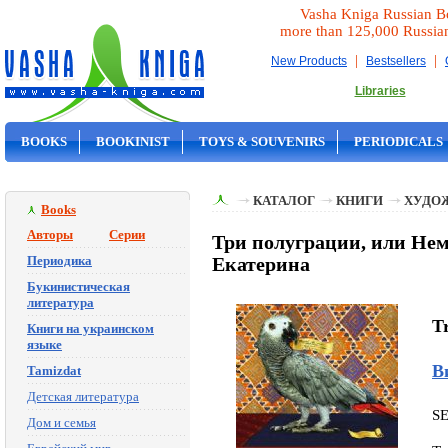
Vasha Kniga Russian B
more than 125,000 Russia
|
|
New Products
Bestsellers
Libraries
BOOKS
BOOKINIST
TOYS & SOUVENIRS
PERIODICALS
ON SALE
КАТАЛОГ
КНИГИ
ХУДО
Books
Авторы
Серии
Три полуграции, или Нем
Периодика
Екатерина
Букинистическая
литература
Tr
Книги на украинском
языке
В
Tamizdat
Детская литература
S
Дом и семья