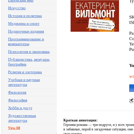
Еврейский мир
Ty
Искусство
История и политика
SK
IS
Медицина и спорт
Подарочные издания
Pa
Co
Программирование и
Ye
компьютеры
Pu
Психология и экономика
Публицистика, мемуары,
биографии
Yo
Религия и эзотерика
wi
Учебная и научная
литература
Филология
Философия
Хобби и досуг
Художественная
литература
Краткая аннотация:
Героини романа — три подруги, и у всех троих
View All
в забавные, порой в загадочные ситуации, он
свое счастье.