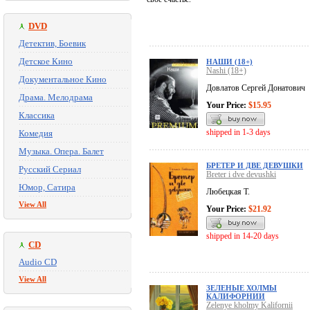
DVD
Детектив, Боевик
Детское Кино
НАШИ (18+)
Nashi (18+)
Документальное Кино
Довлатов Сергей Донатович
Драма. Мелодрама
Your Price:
$15.95
Классика
shipped in 1-3 days
Комедия
Музыка. Опера. Балет
БРЕТЕР И ДВЕ ДЕВУШКИ
Русский Сериал
Breter i dve devushki
Юмор, Сатира
Любецкая Т.
View All
Your Price:
$21.92
shipped in 14-20 days
CD
Audio CD
View All
ЗЕЛЕНЫЕ ХОЛМЫ
КАЛИФОРНИИ
Zelenye kholmy Kalifornii