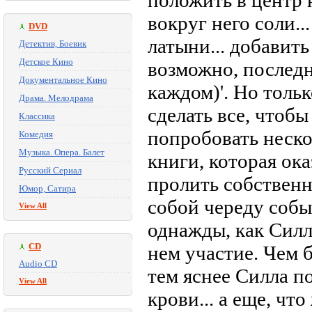
положить в центр 
вокруг него соли.
DVD
латыни... добавить
Детектив, Боевик
Детское Кино
возможно, послед
Документальное Кино
каждом)'. Но толь
Драма. Мелодрама
сделать все, чтобы
Классика
попробовать неско
Комедия
Музыка. Опера. Балет
книги, которая ока
Русский Сериал
пролить собственн
Юмор, Сатира
собой череду собы
View All
однажды, как Силл
CD
нем участие. Чем 
Audio CD
тем яснее Силла по
View All
крови... а еще, чт