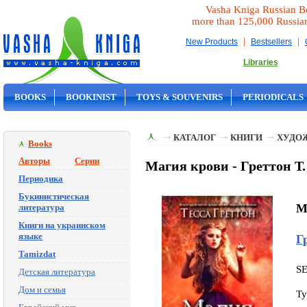
Vasha Kniga Russian B
more than 125,000 Russia
|
|
New Products
Bestsellers
Libraries
BOOKS
BOOKINIST
TOYS & SOUVENIRS
PERIODICALS
ON SALE
КАТАЛОГ
КНИГИ
ХУДО
Books
Авторы
Серии
Магия крови - Греттон Т.
Периодика
Букинистическая
M
литература
Книги на украинском
языке
Г
Tamizdat
S
Детская литература
Дом и семья
Ty