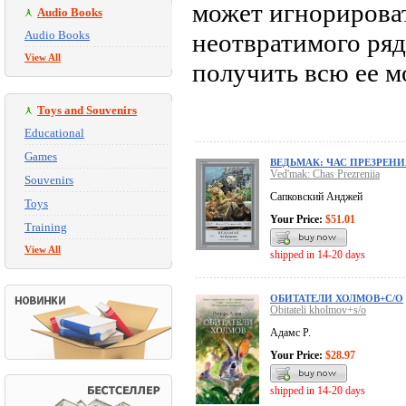
может игнорироват
Audio Books
Audio Books
неотвратимого ряд
View All
получить всю ее м
Toys and Souvenirs
Educational
Games
ВЕДЬМАК: ЧАС ПРЕЗРЕНИ
Ved'mak: Chas Prezreniia
Souvenirs
Сапковский Анджей
Toys
Your Price:
$51.01
Training
View All
shipped in 14-20 days
ОБИТАТЕЛИ ХОЛМОВ+С/О
Obitateli kholmov+s/o
Адамс Р.
Your Price:
$28.97
shipped in 14-20 days