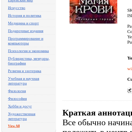
Еврейский мир
Искусство
SK
IS
История и политика
Медицина и спорт
Pa
Подарочные издания
Co
Ye
Программирование и
Pu
компьютеры
Психология и экономика
Yo
Публицистика, мемуары,
биографии
wi
Религия и эзотерика
Учебная и научная
Cu
литература
Филология
Философия
Хобби и досуг
Краткая аннотац
Художественная
литература
Все обычно начинае
View All