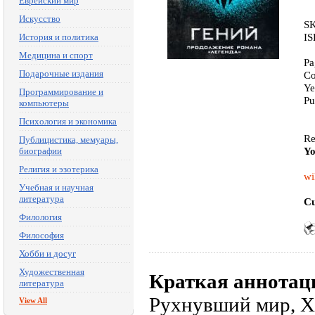
Еврейский мир
Искусство
SK
IS
История и политика
Медицина и спорт
Pa
Подарочные издания
Co
Ye
Программирование и
Pu
компьютеры
Психология и экономика
Re
Публицистика, мемуары,
Yo
биографии
Религия и эзотерика
wi
Учебная и научная
литература
Cu
Филология
Философия
Хобби и досуг
Художественная
Краткая аннотац
литература
Рухнувший мир, XX
View All