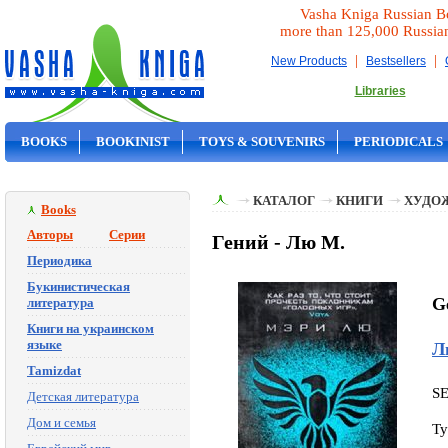
Vasha Kniga Russian B
more than 125,000 Russia
|
|
New Products
Bestsellers
Libraries
BOOKS
BOOKINIST
TOYS & SOUVENIRS
PERIODICALS
ON SALE
КАТАЛОГ
КНИГИ
ХУДО
Books
Авторы
Серии
Гений - Лю М.
Периодика
Букинистическая
G
литература
Книги на украинском
языке
Л
Tamizdat
S
Детская литература
Дом и семья
Ty