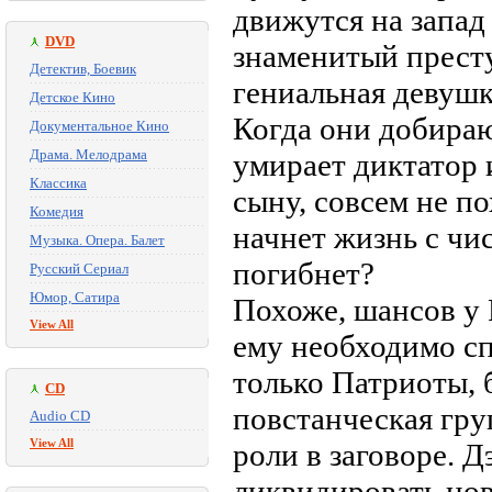
движутся на запад 
DVD
знаменитый престу
Детектив, Боевик
гениальная девуш
Детское Кино
Когда они добираю
Документальное Кино
Драма. Мелодрама
умирает диктатор 
Классика
сыну, совсем не п
Комедия
начнет жизнь с чи
Музыка. Опера. Балет
погибнет?
Русский Сериал
Юмор, Сатира
Похоже, шансов у 
View All
ему необходимо с
только Патриоты, 
CD
повстанческая гру
Audio CD
View All
роли в заговоре. 
ликвидировать но