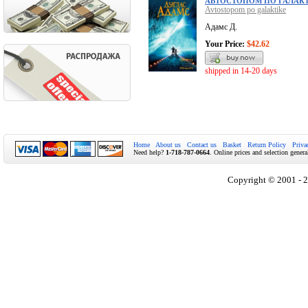
АВТОСТОПОМ ПО ГАЛАК
Avtostopom po galaktike
Адамс Д.
Your Price:
$42.62
shipped in 14-20 days
Home
About us
Contact us
Basket
Return Policy
Priva
Need help?
1-718-787-0664
. Online prices and selection genera
Copyright © 2001 - 2