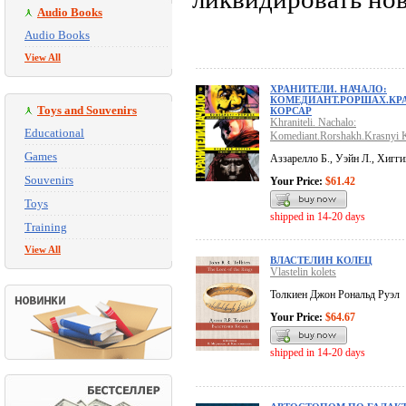
Audio Books
Audio Books
View All
ХРАНИТЕЛИ. НАЧАЛО:
КОМЕДИАНТ.РОРШАХ.КР
Toys and Souvenirs
КОРСАР
Khraniteli. Nachalo:
Educational
Komediant.Rorshakh.Krasnyi 
Games
Аззарелло Б., Уэйн Л., Хигги
Souvenirs
Your Price:
$61.42
Toys
shipped in 14-20 days
Training
View All
ВЛАСТЕЛИН КОЛЕЦ
Vlastelin kolets
Толкиен Джон Рональд Руэл
Your Price:
$64.67
shipped in 14-20 days