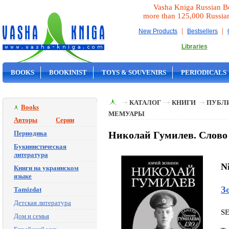
Vasha Kniga Russian B
more than 125,000 Russia
|
|
New Products
Bestsellers
Libraries
BOOKS
BOOKINIST
TOYS & SOUVENIRS
PERIODICALS
ON SALE
КАТАЛОГ
КНИГИ
ПУБЛИ
Books
МЕМУАРЫ
Авторы
Серии
Периодика
Николай Гумилев. Слово
Букинистическая
литература
Ni
Книги на украинском
языке
З
Tamizdat
Детская литература
S
Дом и семья