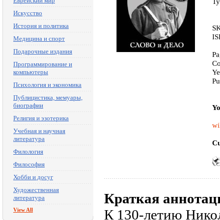
Еврейский мир
Ty
Искусство
История и политика
SK
IS
Медицина и спорт
Подарочные издания
Pa
Co
Программирование и
Ye
компьютеры
Pu
Психология и экономика
Публицистика, мемуары,
биографии
Yo
Религия и эзотерика
wi
Учебная и научная
литература
Cu
Филология
Философия
Хобби и досуг
Художественная
Краткая аннотац
литература
View All
К 130-летию Никол