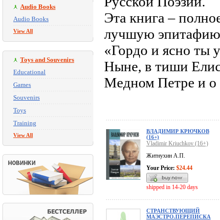
Русской Поэзии.
Audio Books
Эта книга – полно
Audio Books
лучшую эпитафию 
View All
«Гордо и ясно ты у
Toys and Souvenirs
Ныне, в тиши Елис
Educational
Медном Петре и о
Games
Souvenirs
Toys
Training
ВЛАДИМИР КРЮЧКОВ
View All
(16+)
Vladimir Kriuchkov (16+)
Житнухин А.П.
Your Price:
$24.44
shipped in 14-20 days
СТРАНСТВУЮЩИЙ
МАЭСТРО.ПЕРЕПИСКА