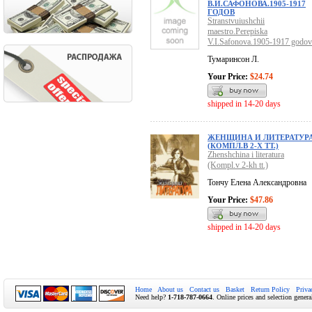
В.И.САФОНОВА.1905-1917
ГОДОВ
Stranstvuiushchii
maestro.Perepiska
V.I.Safonova.1905-1917 godov
Тумаринсон Л.
Your Price:
$24.74
shipped in 14-20 days
ЖЕНЩИНА И ЛИТЕРАТУР
(КОМПЛ.В 2-Х ТТ.)
Zhenshchina i literatura
(Kompl.v 2-kh tt.)
Тончу Елена Александровна
Your Price:
$47.86
shipped in 14-20 days
Home
About us
Contact us
Basket
Return Policy
Priva
Need help?
1-718-787-0664
. Online prices and selection genera