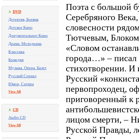
Поэта с большой б
DVD
Серебряного Века,
Детектив, Боевик
словесности рядо
Детское Кино
Тютчевым, Блоком
Документальное Кино
Драма. Мелодрама
«Словом останавли
Классика
города…» – писал
Комедия
стихотворении. И 
Музыка. Опера. Балет
Русский Сериал
Русский «конкист
Юмор, Сатира
первопроходец, оф
View All
приговоренный к р
антибольшевистско
CD
лицом смерти, – Н
Audio CD
View All
Русской Правды, л