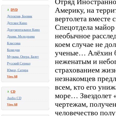
Отряд Иностранно
Америку, на терр
DVD
Детектив, Боевик
вертолета вместе 
Детское Кино
Спецотдела майор
Документальное Кино
необычное расслед
Драма. Мелодрама
коем случае не д
Классика
Комедия
ученые… Алёхин б
Музыка. Опера. Балет
неженатым и небо
Русский Сериал
страхованием жизн
Юмор, Сатира
незнакомцев пред
View All
всем, кто его уни
CD
море… Звездолет «
Audio CD
чертежам, получен
View All
человечество полу