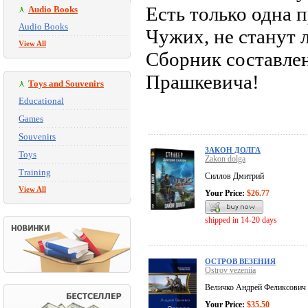
Есть только одна 
Audio Books
Audio Books
Чужих, не станут 
View All
Сборник составле
Прашкевича!
Toys and Souvenirs
Educational
Games
Souvenirs
ЗАКОН ДОЛГА
Toys
Zakon dolga
Training
Силлов Дмитрий
View All
Your Price:
$26.77
shipped in 14-20 days
ОСТРОВ ВЕЗЕНИЯ
Ostrov vezeniia
Величко Андрей Феликсович
Your Price:
$35.50