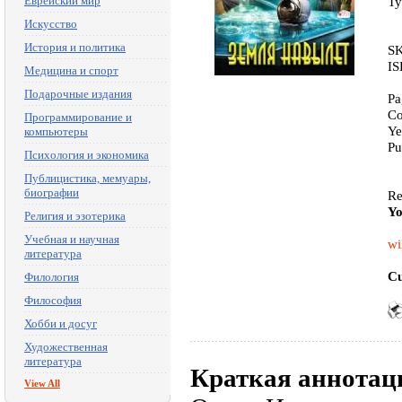
Еврейский мир
Ty
Искусство
История и политика
SK
IS
Медицина и спорт
Подарочные издания
Pa
Co
Программирование и
Ye
компьютеры
Pu
Психология и экономика
Публицистика, мемуары,
биографии
Re
Yo
Религия и эзотерика
Учебная и научная
wi
литература
Cu
Филология
Философия
Хобби и досуг
Художественная
литература
Краткая аннотац
View All