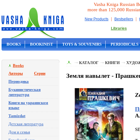
Vasha Kniga Russian B
more than 125,000 Russia
|
|
New Products
Bestsellers
Libraries
BOOKS
BOOKINIST
TOYS & SOUVENIRS
PERIODICALS
ON SALE
КАТАЛОГ
КНИГИ
ХУДО
Books
Авторы
Серии
Земля навылет - Прашкев
Периодика
Букинистическая
Z
литература
Книги на украинском
языке
П
A.
Tamizdat
Детская литература
S
Дом и семья