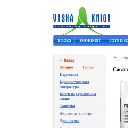
BOOKS
BOOKINIST
TOYS & S
ON SALE
К
Books
Авторы
Серии
Сжати
Периодика
Букинистическая
литература
Книги на украинском
языке
Tamizdat
Детская литература
Дом и семья