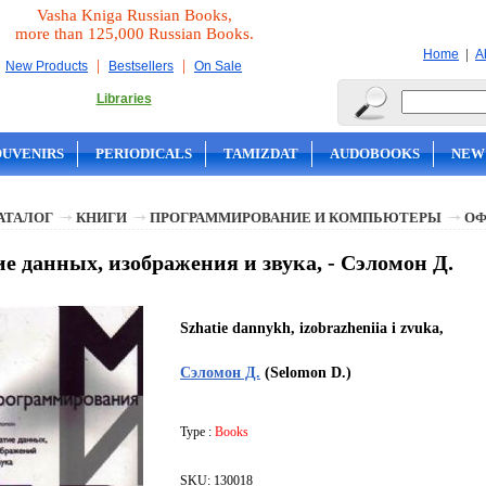
Vasha Kniga Russian Books,
more than 125,000 Russian Books.
|
Home
A
|
|
New Products
Bestsellers
On Sale
Libraries
OUVENIRS
PERIODICALS
TAMIZDAT
AUDOBOOKS
NEW
АТАЛОГ
КНИГИ
ПРОГРАММИРОВАНИЕ И КОМПЬЮТЕРЫ
ОФ
е данных, изображения и звука, - Сэломон Д.
Szhatie dannykh, izobrazheniia i zvuka,
Сэломон Д.
(Selomon D.)
Type :
Books
SKU: 130018