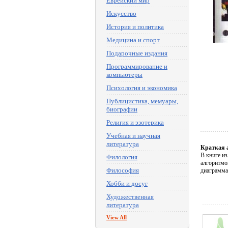
Еврейский мир
Искусство
История и политика
Медицина и спорт
Подарочные издания
Программирование и
компьютеры
Психология и экономика
Публицистика, мемуары,
биографии
Религия и эзотерика
Учебная и научная
литература
Краткая 
В книге и
Филология
алгоритмо
Философия
диаграмма
Хобби и досуг
Художественная
литература
View All