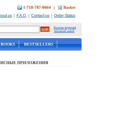
1-718-787-0664
|
Basket
|
|
|
bout us
F.A.Q.
Contact us
Order Status
Russian keyboard
Advanced search
 BOOKS
BESTSELLERS
ИСНЫЕ ПРИЛОЖЕНИЯ