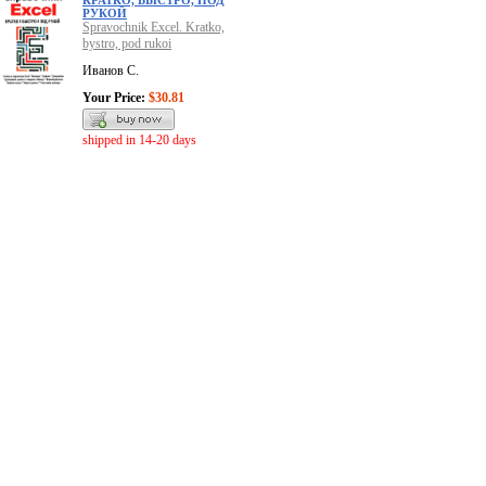
КРАТКО, БЫСТРО, ПОД
РУКОЙ
Spravochnik Excel. Kratko,
bystro, pod rukoi
Иванов С.
Your Price:
$30.81
shipped in 14-20 days