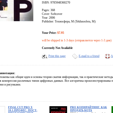
ISBN: 9785948360270
Pages: 368
Cover: Softcover
Year: 2006
Publisher: Техносфера, М (Tekhnosfera, M)
Your Price:
$7.95
will be shipped in 1-3 days (отправляется через 1-3 дня)
Currently Not Available
Print this page
E-mail to a friend
A
аннотация:
зложены как общие идеи и основы теории сжатия информации, так и практические мето
в компрессии различных типов цифровых данных. Все алгоритмы проиллюстрированы 
ми и рисунками.
FINAL CUT PRO X
PRO КОПИРАЙТИНГ. КАК
10.1.ПРОФЕС. ПОСТ-
ПРОДАТЬ КОТА