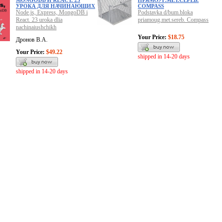
MONGODB И REACT. 23
ПРЯМОУГ.МЕТ.СЕРЕБ.
УРОКА ДЛЯ НАЧИНАЮЩИХ
COMPASS
Node.js, Express, MongoDB i
Podstavka d/bum.bloka
React. 23 uroka dlia
priamoug.met.sereb. Compass
nachinaiushchikh
Your Price:
$18.75
Дронов В.А.
Your Price:
$49.22
shipped in 14-20 days
shipped in 14-20 days