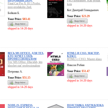
ПРОДАКШН 2ИЗД.
PRO kopiraiting. Kak prodat'
Final Cut Pro X 10.1.Profes.
kota
post-prodakshn 2izd.
Кот Дмитрий Геннадьевич
Бойкин Б.
Your Price:
$23.29
Your Price:
$83.41
shipped in 14-20 days
shipped in 14-20 days
ВЕСЬ MS OFFICE. ДЛЯ ТЕХ,
HTML5 И CSS3. МАСТЕР-
КТО ХОЧЕТ СТАТЬ
КЛАСС
ПРОФЕССИОНАЛОМ
HTML5 i CSS3. Master-klass
Ves' MS Office. Dlia tekh, kto
Никсон Робин
khochet stat' professionalom
Your Price:
$51.47
Петренко А.
Your Price:
$51.15
shipped in 14-20 days
shipped in 14-20 days
NODE.JS, EXPRESS,
ПОДСТАВКА Д/БУМ.БЛОКА