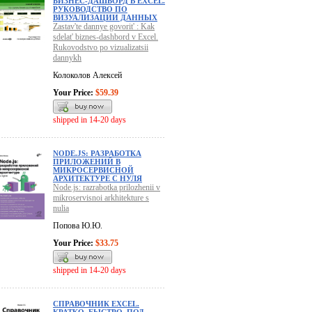
БИЗНЕС-ДАШБОРД В EXCEL.
РУКОВОДСТВО ПО
ВИЗУАЛИЗАЦИИ ДАННЫХ
Zastav'te dannye govorit' : Kak
sdelat' biznes-dashbord v Excel.
Rukovodstvo po vizualizatsii
dannykh
Колоколов Алексей
Your Price:
$59.39
shipped in 14-20 days
NODE.JS: РАЗРАБОТКА
ПРИЛОЖЕНИЙ В
МИКРОСЕРВИСНОЙ
АРХИТЕКТУРЕ С НУЛЯ
Node.js: razrabotka prilozhenii v
mikroservisnoi arkhitekture s
nulia
Попова Ю.Ю.
Your Price:
$33.75
shipped in 14-20 days
СПРАВОЧНИК EXCEL.