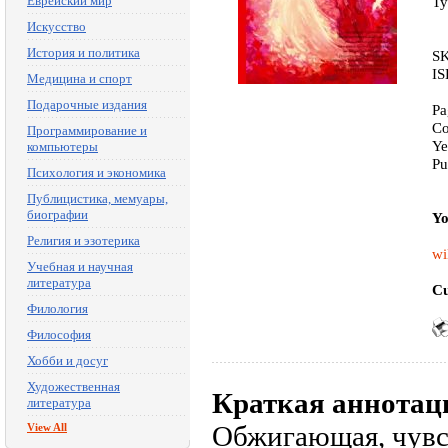
Еврейский мир
Ty
Искусство
История и политика
SK
IS
Медицина и спорт
Подарочные издания
Pa
Co
Программирование и
Ye
компьютеры
Pu
Психология и экономика
Публицистика, мемуары,
биографии
Yo
Религия и эзотерика
wi
Учебная и научная
литература
Cu
Филология
Философия
Хобби и досуг
Художественная
Краткая аннотац
литература
Обжигающая, чувс
View All