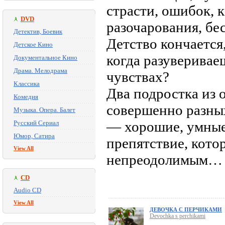
страсти, ошибок,
DVD
разочарования, бе
Детектив, Боевик
Детство кончается
Детское Кино
когда разуверивае
Документальное Кино
Драма. Мелодрама
чувствах?
Классика
Два подростка из 
Комедия
совершенно разных
Музыка. Опера. Балет
— хорошие, умные,
Русский Сериал
Юмор, Сатира
препятствие, кото
View All
непреодолимым…
CD
Audio CD
View All
ДЕВОЧКА С ПЕРЧИКАМИ
Devochka s perchikami