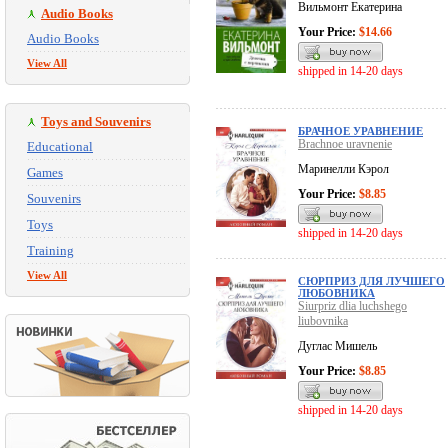
Вильмонт Екатерина
Audio Books
Your Price:
$14.66
Audio Books
View All
shipped in 14-20 days
Toys and Souvenirs
БРАЧНОЕ УРАВНЕНИЕ
Brachnoe uravnenie
Educational
Маринелли Кэрол
Games
Your Price:
$8.85
Souvenirs
Toys
shipped in 14-20 days
Training
View All
СЮРПРИЗ ДЛЯ ЛУЧШЕГО
ЛЮБОВНИКА
Siurpriz dlia luchshego
liubovnika
Дуглас Мишель
Your Price:
$8.85
shipped in 14-20 days