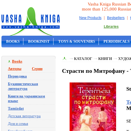
Vasha Kniga Russian B
more than 125,000 Russia
|
|
New Products
Bestsellers
Libraries
BOOKS
BOOKINIST
TOYS & SOUVENIRS
PERIODICALS
ON SALE
КАТАЛОГ
КНИГИ
ХУДО
Books
Авторы
Серии
Страсти по Митрофану -
Периодика
Букинистическая
St
литература
Книги на украинском
языке
Т
M
Tamizdat
Детская литература
S
Дом и семья