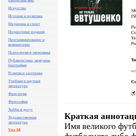
Еврейский мир
Искусство
SK
IS
История и политика
Медицина и спорт
Pa
Подарочные издания
Co
Ye
Программирование и
Pu
компьютеры
Психология и экономика
Yo
Публицистика, мемуары,
биографии
wi
Религия и эзотерика
Учебная и научная
Cu
литература
Филология
Философия
Хобби и досуг
Краткая аннотац
Художественная
литература
Имя великого футб
View All