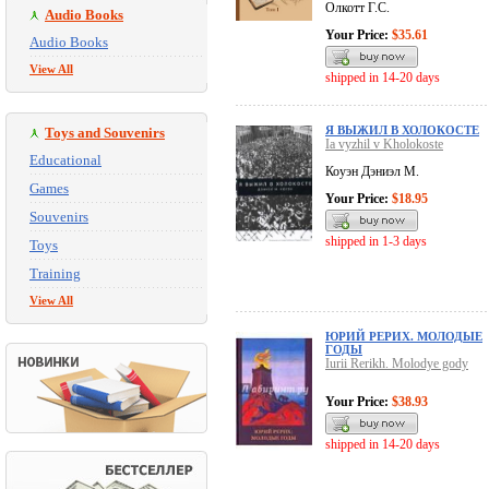
Олкотт Г.С.
Audio Books
Your Price:
$35.61
Audio Books
View All
shipped in 14-20 days
Я ВЫЖИЛ В ХОЛОКОСТЕ
Toys and Souvenirs
Ia vyzhil v Kholokoste
Educational
Коуэн Дэниэл М.
Games
Your Price:
$18.95
Souvenirs
shipped in 1-3 days
Toys
Training
View All
ЮРИЙ РЕРИХ. МОЛОДЫЕ
ГОДЫ
Iurii Rerikh. Molodye gody
Your Price:
$38.93
shipped in 14-20 days