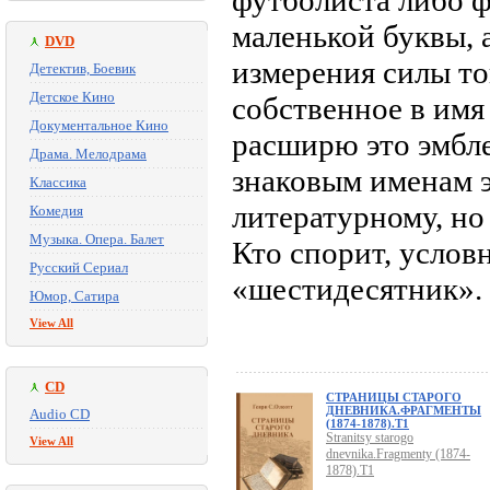
футболиста либо ф
маленькой буквы, 
DVD
измерения силы то
Детектив, Боевик
Детское Кино
собственное в имя
Документальное Кино
расширю это эмбл
Драма. Мелодрама
знаковым именам э
Классика
литературному, но
Комедия
Музыка. Опера. Балет
Кто спорит, условн
Русский Сериал
«шестидесятник». 
Юмор, Сатира
View All
CD
СТРАНИЦЫ СТАРОГО
ДНЕВНИКА.ФРАГМЕНТЫ
Audio CD
(1874-1878).Т1
Stranitsy starogo
View All
dnevnika.Fragmenty (1874-
1878).T1