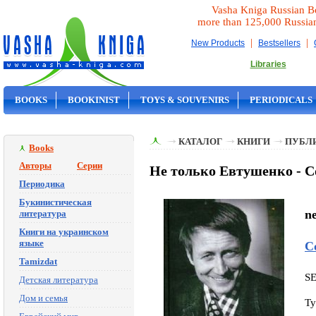
Vasha Kniga Russian B
more than 125,000 Russia
|
|
New Products
Bestsellers
Libraries
BOOKS
BOOKINIST
TOYS & SOUVENIRS
PERIODICALS
ON SALE
КАТАЛОГ
КНИГИ
ПУБЛИ
Books
Авторы
Серии
Не только Евтушенко - С
Периодика
Букинистическая
n
литература
Книги на украинском
языке
С
Tamizdat
S
Детская литература
Дом и семья
Ty