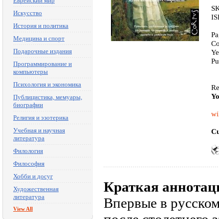
Еврейский мир
SK
Искусство
IS
История и политика
Pa
Медицина и спорт
Co
Подарочные издания
Ye
Pu
Программирование и
компьютеры
Психология и экономика
Re
Yo
Публицистика, мемуары,
биографии
wi
Религия и эзотерика
Учебная и научная
Cu
литература
Филология
Философия
Хобби и досуг
Краткая аннотац
Художественная
литература
Впервые в русском
View All