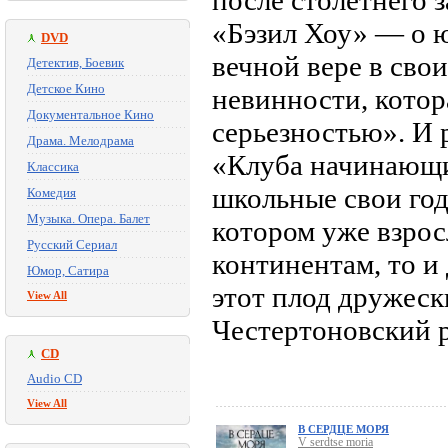
после столетнего
«Бэзил Хоу» — о ю
DVD
вечной вере в свои
Детектив, Боевик
Детское Кино
невинности, котор
Документальное Кино
серьезностью». И
Драма. Мелодрама
«Клуба начинающи
Классика
школьные свои год
Комедия
Музыка. Опера. Балет
котором уже взрос
Русский Сериал
континентам, то и 
Юмор, Сатира
этот плод дружеск
View All
Честертоновский 
CD
Audio CD
View All
В СЕРДЦЕ МОРЯ
V serdtse moria