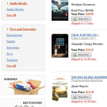
Audio Books
Филбрик Натаниэль
Audio Books
Retail Price:
$17.95
Your Price:
$10.95
View All
shipped in 1-3 days
Toys and Souvenirs
Educational
УЖАС В МУЗЕЕ (16+)
Uzhas v muzee (16+)
Games
Лавкрафт Говард Филлипс
Souvenirs
Your Price:
$33.52
Toys
shipped in 14-20 days
Training
View All
ТЫСЯЧА БЕЛЫХ ЖЕНЩИ
Tysiacha belykh zhenshchin
Джим Фергюс
Your Price:
$13.76
shipped in 14-20 days