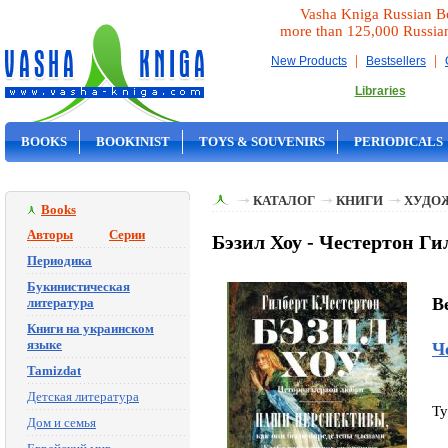
Vasha Kniga Russian B
more than 125,000 Russia
|
|
New Products
Bestsellers
Libraries
BOOKS
BOOKINIST
TOYS & SOUVENIRS
PERIODICALS
ON SALE
КАТАЛОГ
КНИГИ
ХУДО
Books
Авторы
Серии
Бэзил Хоу - Честертон Ги
Периодика
Букинистическая
B
литература
Книги на украинском
языке
Ч
Tamizdat
Детская литература
Ty
Дом и семья