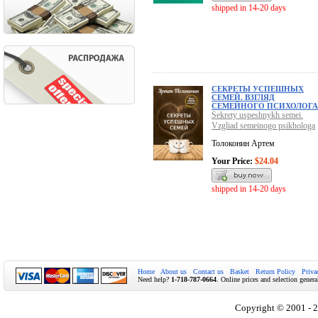
shipped in 14-20 days
СЕКРЕТЫ УСПЕШНЫХ
СЕМЕЙ. ВЗГЛЯД
СЕМЕЙНОГО ПСИХОЛОГА
Sekrety uspeshnykh semei.
Vzgliad semeinogo psikhologa
Толоконин Артем
Your Price:
$24.04
shipped in 14-20 days
Home
About us
Contact us
Basket
Return Policy
Priva
Need help?
1-718-787-0664
. Online prices and selection genera
Copyright © 2001 - 2