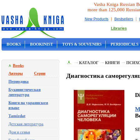
Vasha Kniga Russian B
more than 125,000 Russia
|
|
New Products
Bestsellers
Libraries
BOOKS
BOOKINIST
TOYS & SOUVENIRS
PERIODICALS
ON SALE
КАТАЛОГ
КНИГИ
ПСИХ
Books
Авторы
Серии
Диагностика саморегуляц
Периодика
Букинистическая
Di
литература
Книги на украинском
языке
М
B
Tamizdat
Детская литература
S
Дом и семья