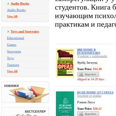
Audio Books
студентов. Книга 
Audio Books
изучающим психол
View All
практикам и педаг
Toys and Souvenirs
Educational
Games
ВВЕДЕНИЕ В
Souvenirs
ПСИХОАНАЛИЗ
Vvedenie v psikhoanaliz
Toys
Фрейд Зигмунд
Training
Your Price:
$14.38
View All
shipped in 14-20 days
ИСЦЕЛЕНИЕ ОТ СТРАХА
Istselenie ot strakha
Рэнкин Лисса
Your Price:
$26.12