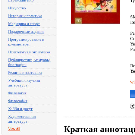
Еврейский мир
Ty
Искусство
История и политика
SK
IS
Медицина и спорт
Подарочные издания
Pa
Co
Программирование и
Ye
компьютеры
Pu
Психология и экономика
Публицистика, мемуары,
биографии
Re
Yo
Религия и эзотерика
Учебная и научная
wi
литература
Филология
Философия
Хобби и досуг
Художественная
литература
Краткая аннотац
View All