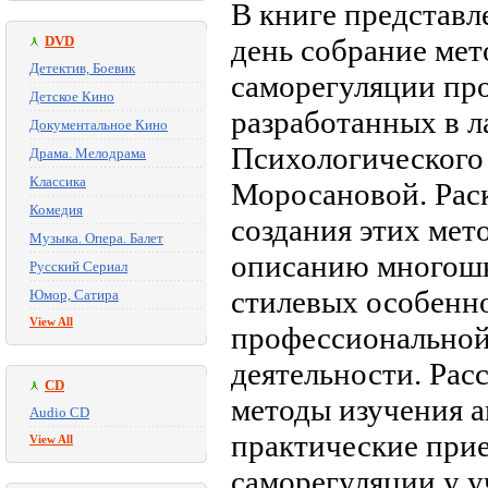
В книге представл
DVD
день собрание мет
Детектив, Боевик
саморегуляции про
Детское Кино
разработанных в 
Документальное Кино
Психологического 
Драма. Мелодрама
Классика
Моросановой. Раск
Комедия
создания этих мет
Музыка. Опера. Балет
описанию многошк
Русский Сериал
стилевых особенно
Юмор, Сатира
View All
профессиональной
деятельности. Рас
CD
методы изучения а
Audio CD
практические при
View All
саморегуляции у 