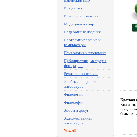
Еврейский мир
Искусство
История и политика
Медицина и спорт
Подарочные издания
Программирование и
компьютеры
Психология и экономика
Публицистика, мемуары,
биографии
Религия и эзотерика
Учебная и научная
литература
Филология
Краткая 
Философия
Книга изв
предотвра
Хобби и досуг
больных р
Художественная
литература
View All