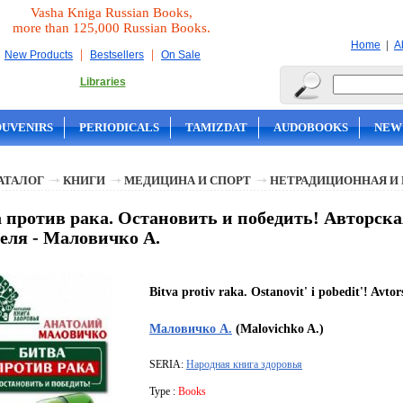
Vasha Kniga Russian Books,
more than 125,000 Russian Books.
|
Home
A
|
|
New Products
Bestsellers
On Sale
Libraries
OUVENIRS
PERIODICALS
TAMIZDAT
AUDOBOOKS
NEW
АТАЛОГ
КНИГИ
МЕДИЦИНА И СПОРТ
НЕТРАДИЦИОННАЯ И
 против рака. Остановить и победить! Авторска
еля - Маловичко А.
Bitva protiv raka. Ostanovit' i pobedit'! Avtor
Маловичко А.
(Malovichko A.)
SERIA:
Народная книга здоровья
Type :
Books