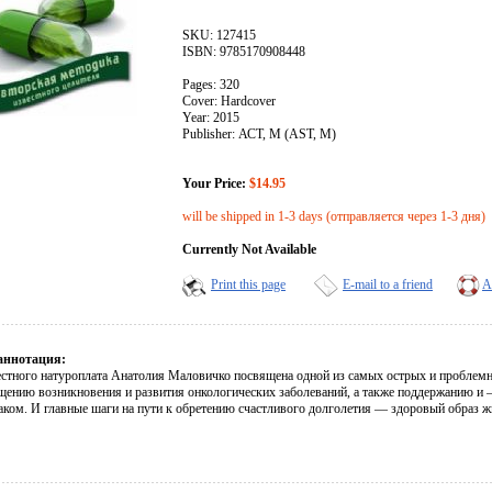
SKU: 127415
ISBN: 9785170908448
Pages: 320
Cover: Hardcover
Year: 2015
Publisher: АСТ, М (AST, M)
Your Price:
$14.95
will be shipped in 1-3 days (отправляется через 1-3 дня)
Currently Not Available
Print this page
E-mail to a friend
A
аннотация:
естного натуроплата Анатолия Маловичко посвящена одной из самых острых и пробле
щению возникновения и развития онкологических заболеваний, а также поддержанию и 
аком. И главные шаги на пути к обретению счастливого долголетия — здоровый образ жи