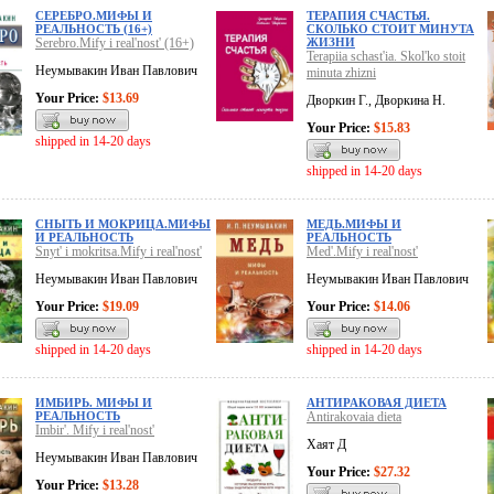
СЕРЕБРО.МИФЫ И
ТЕРАПИЯ СЧАСТЬЯ.
РЕАЛЬНОСТЬ (16+)
СКОЛЬКО СТОИТ МИНУТА
Serebro.Mify i real'nost' (16+)
ЖИЗНИ
Terapiia schast'ia. Skol'ko stoit
Неумывакин Иван Павлович
minuta zhizni
Your Price:
$13.69
Дворкин Г., Дворкина Н.
Your Price:
$15.83
shipped in 14-20 days
shipped in 14-20 days
СНЫТЬ И МОКРИЦА.МИФЫ
МЕДЬ.МИФЫ И
И РЕАЛЬНОСТЬ
РЕАЛЬНОСТЬ
Snyt' i mokritsa.Mify i real'nost'
Med'.Mify i real'nost'
Неумывакин Иван Павлович
Неумывакин Иван Павлович
Your Price:
$19.09
Your Price:
$14.06
shipped in 14-20 days
shipped in 14-20 days
ИМБИРЬ. МИФЫ И
АНТИРАКОВАЯ ДИЕТА
РЕАЛЬНОСТЬ
Antirakovaia dieta
Imbir'. Mify i real'nost'
Хаят Д
Неумывакин Иван Павлович
Your Price:
$27.32
Your Price:
$13.28