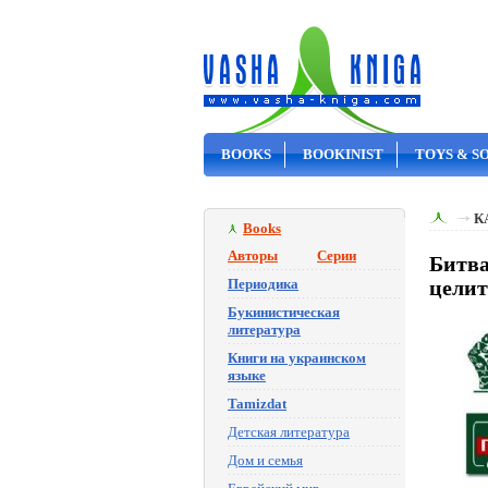
BOOKS
BOOKINIST
TOYS & S
ON SALE
К
Books
Авторы
Серии
Битва
Периодика
целит
Букинистическая
литература
Книги на украинском
языке
Tamizdat
Детская литература
Дом и семья