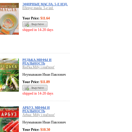
ЭФИРНЫЕ МАСЛА. 5-Е ИЗД.
Efirnye masla. 5-e izd.
Your Price:
$11.64
shipped in 14-20 days
РЕДЬКА.МИФЫ И
РЕАЛЬНОСТЬ
Red'ka.Mify i real'nost'
Неумывакин Иван Павлович
Your Price:
$11.89
shipped in 14-20 days
АРБУЗ. МИФЫ И
РЕАЛЬНОСТЬ
Arbuz. Mify i real'nost'
Неумывакин Иван Павлович
Your Price:
$10.50