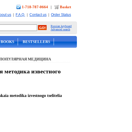
1-718-787-0664
|
Basket
|
|
|
bout us
F.A.Q.
Contact us
Order Status
Russian keyboard
Advanced search
 BOOKS
BESTSELLERS
 ПОПУЛЯРНАЯ МЕДИЦИНА
я методика известного
skaia metodika izvestnogo tselitelia