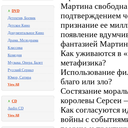
Мартина свободна
DVD
подтверждением ч
Детектив, Боевик
признание ее милл
Детское Кино
появление вдумчив
Документальное Кино
Драма. Мелодрама
фантазией Мартин
Классика
Как уживаются в «
Комедия
метафизика?
Музыка. Опера. Балет
Использование фи
Русский Сериал
Юмор, Сатира
благо или зло?
View All
Состязание мораль
королевы Серсеи –
CD
Как согласуются и
Audio CD
View All
войны с событиями