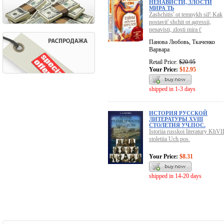
НЕНАВИСТИ, ЗЛОСТИ
МИРА ТЬ
Zashchitis' ot temnykh sil! Kak
postavit' shchit ot agressii,
nenavisti, zlosti mira t'
Панова Любовь, Ткаченко
Варвара
Retail Price:
$20.95
Your Price:
$12.95
shipped in 1-3 days
ИСТОРИЯ РУССКОЙ
ЛИТЕРАТУРЫ ХVIII
СТОЛЕТИЯ УЧ.ПОС.
Istoriia russkoi literatury KhVI
stoletiia Uch.pos.
Your Price:
$8.31
shipped in 14-20 days