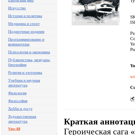
Еврейский мир
Ty
Искусство
История и политика
SK
IS
Медицина и спорт
Подарочные издания
Pa
Co
Программирование и
Ye
компьютеры
Pu
Психология и экономика
Публицистика, мемуары,
биографии
Yo
Религия и эзотерика
wi
Учебная и научная
литература
Cu
Филология
Философия
Хобби и досуг
Художественная
Краткая аннотац
литература
Героическая сага 
View All