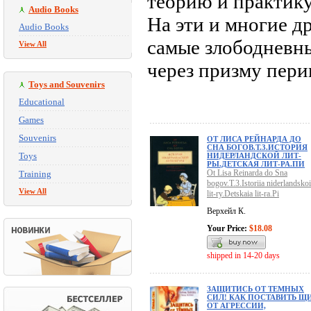
теорию и практик
Audio Books
На эти и многие д
Audio Books
самые злободневн
View All
через призму пери
Toys and Souvenirs
Educational
Games
Souvenirs
ОТ ЛИСА РЕЙНАРДА ДО
СНА БОГОВ.Т.3.ИСТОРИЯ
Toys
НИДЕРЛАНДСКОЙ ЛИТ-
РЫ.ДЕТСКАЯ ЛИТ-РА.ПИ
Ot Lisa Reinarda do Sna
Training
bogov.T.3.Istoriia niderlandskoi
View All
lit-ry.Detskaia lit-ra.Pi
Верхейл К.
Your Price:
$18.08
shipped in 14-20 days
ЗАЩИТИСЬ ОТ ТЕМНЫХ
СИЛ! КАК ПОСТАВИТЬ Щ
ОТ АГРЕССИИ,