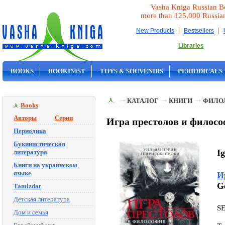
Vasha Kniga Russian B
more than 125,000 Russia
|
|
New Products
Bestsellers
Libraries
BOOKS
BOOKINIST
TOYS & SOUVENIRS
PERIODICALS
ON SALE
КАТАЛОГ
КНИГИ
ФИЛО
Books
Авторы
Серии
Игра престолов и филос
Периодика
Букинистическая
Ig
литература
Книги на украинском
языке
И
G
Tamizdat
Детская литература
S
Дом и семья