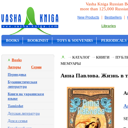
Vasha Kniga Russian B
more than 125,000 Russia
|
|
New Products
Bestsellers
Libraries
BOOKS
BOOKINIST
TOYS & SOUVENIRS
PERIODICALS
ON SALE
КАТАЛОГ
КНИГИ
ПУБЛИ
Books
МЕМУАРЫ
Авторы
Серии
Периодика
Анна Павлова. Жизнь в 
Букинистическая
литература
A
Книги на украинском
языке
А
Tamizdat
Детская литература
S
Дом и семья