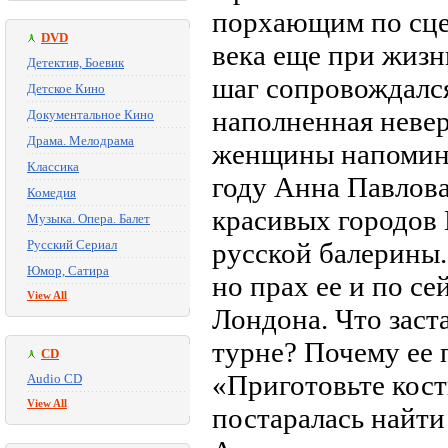
порхающим по сце
DVD
века еще при жизн
Детектив, Боевик
шаг сопровождался
Детское Кино
наполненная невер
Документальное Кино
Драма. Мелодрама
женщины напомина
Классика
году Анна Павлова
Комедия
красивых городов
Музыка. Опера. Балет
Русский Сериал
русской балерины.
Юмор, Сатира
но прах ее и по с
View All
Лондона. Что заст
турне? Почему ее 
CD
«Приготовьте кост
Audio CD
View All
постаралась найти