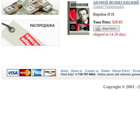
АНДРЕЙ ВОЗНЕСЕНСКИЙ
Andrei Voznesenskii
Вирабов И.Н.
Your Price:
$29.05
shipped in 14-20 days
Home
About us
Contact us
Basket
Return Policy
Priva
Need help?
1-718-787-0664
. Online prices and selection genera
Copyright © 2001 - 2