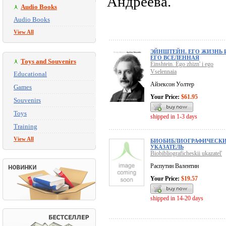
Андреева.
Audio Books
Audio Books
View All
ЭЙНШТЕЙН. ЕГО ЖИЗНЬ 
ЕГО ВСЕЛЕННАЯ
Toys and Souvenirs
Einshtein. Ego zhizn' i ego
Vselennaia
Educational
Айзексон Уолтер
Games
Your Price:
$61.95
Souvenirs
Toys
shipped in 1-3 days
Training
View All
БИОБИБЛИОГРАФИЧЕСК
УКАЗАТЕЛЬ
Biobibliograficheskii ukazatel'
Распутин Валентин
Your Price:
$19.57
shipped in 14-20 days