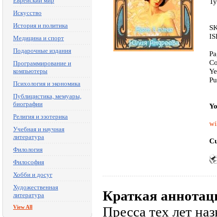
Еврейский мир
Ty
Искусство
История и политика
SK
IS
Медицина и спорт
Подарочные издания
Pa
Co
Программирование и
Ye
компьютеры
Pu
Психология и экономика
Публицистика, мемуары,
биографии
Yo
Религия и эзотерика
wi
Учебная и научная
литература
Cu
Филология
Философия
Хобби и досуг
Художественная
Краткая аннотац
литература
View All
Пресса тех лет на