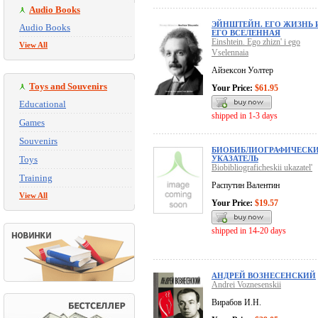
Audio Books
ЭЙНШТЕЙН. ЕГО ЖИЗНЬ 
Audio Books
ЕГО ВСЕЛЕННАЯ
Einshtein. Ego zhizn' i ego
View All
Vselennaia
Айзексон Уолтер
Toys and Souvenirs
Your Price:
$61.95
Educational
shipped in 1-3 days
Games
Souvenirs
БИОБИБЛИОГРАФИЧЕСК
Toys
УКАЗАТЕЛЬ
Biobibliograficheskii ukazatel'
Training
Распутин Валентин
View All
Your Price:
$19.57
shipped in 14-20 days
АНДРЕЙ ВОЗНЕСЕНСКИЙ
Andrei Voznesenskii
Вирабов И.Н.