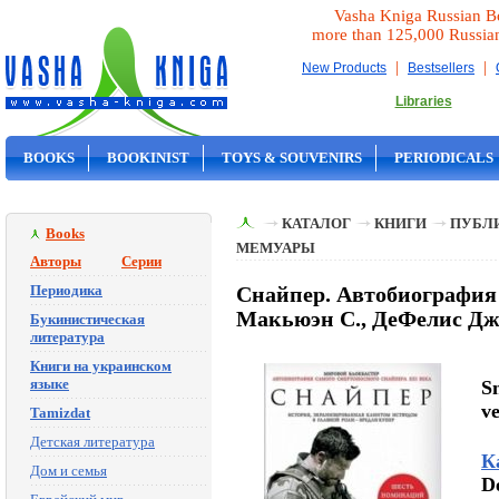
Vasha Kniga Russian B
more than 125,000 Russia
|
|
New Products
Bestsellers
Libraries
BOOKS
BOOKINIST
TOYS & SOUVENIRS
PERIODICALS
ON SALE
КАТАЛОГ
КНИГИ
ПУБЛИ
Books
МЕМУАРЫ
Авторы
Серии
Периодика
Снайпер. Автобиография 
Макьюэн С., ДеФелис Дж
Букинистическая
литература
Книги на украинском
языке
S
v
Tamizdat
Детская литература
К
Дом и семья
De