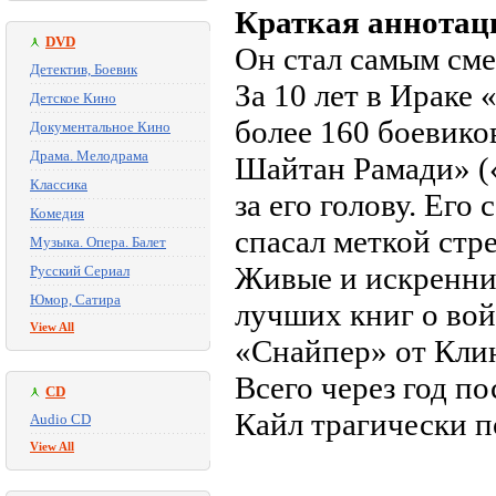
Краткая аннотац
DVD
Он стал самым см
Детектив, Боевик
За 10 лет в Ираке
Детское Кино
более 160 боевико
Документальное Кино
Драма. Мелодрама
Шайтан Рамади» (
Классика
за его голову. Его
Комедия
спасал меткой стр
Музыка. Опера. Балет
Живые и искренни
Русский Сериал
Юмор, Сатира
лучших книг о вой
View All
«Снайпер» от Кли
Всего через год п
CD
Кайл трагически п
Audio CD
View All