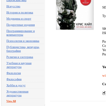
Еврейский мир
Искусство
S
История и политика
Ty
Медицина и спорт
Подарочные издания
SK
Программирование и
IS
компьютеры
Психология и экономика
Pa
Co
Публицистика, мемуары,
Ye
биографии
Pu
Религия и эзотерика
Учебная и научная
Yo
литература
Филология
wi
Философия
Cu
Хобби и досуг
Художественная
литература
View All