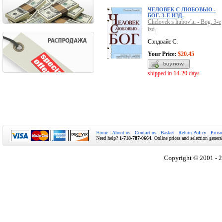
ЧЕЛОВЕК С ЛЮБОВЬЮ -
БОГ. 3-Е ИЗД.
Chelovek s liubov'iu - Bog. 3-e
izd.
Сэндвайс С.
Your Price:
$20.45
shipped in 14-20 days
Home
About us
Contact us
Basket
Return Policy
Priva
Need help?
1-718-787-0664
. Online prices and selection genera
Copyright © 2001 - 2