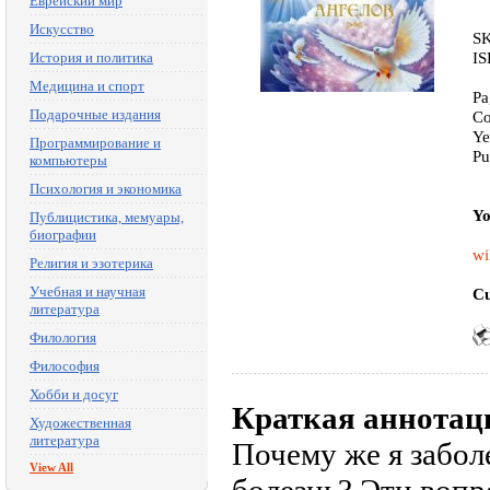
Еврейский мир
Искусство
SK
IS
История и политика
Медицина и спорт
Pa
Подарочные издания
Co
Ye
Программирование и
Pu
компьютеры
Психология и экономика
Yo
Публицистика, мемуары,
биографии
wi
Религия и эзотерика
Учебная и научная
Cu
литература
Филология
Философия
Хобби и досуг
Краткая аннотац
Художественная
литература
Почему же я забол
View All