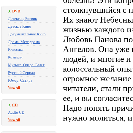
болезнь? Эти вопр
столкнувшийся с н
DVD
Их знают Небесны
Детектив, Боевик
Детское Кино
жизнью каждого из
Документальное Кино
Любовь Панова по
Драма. Мелодрама
Ангелов. Она уже 
Классика
людей, и многие и
Комедия
Музыка. Опера. Балет
колоссальный опыт
Русский Сериал
огромное желание 
Юмор, Сатира
читатели, стали п
View All
ее, и вы согласит
CD
Надо понять причи
Audio CD
нужно молиться, и 
View All