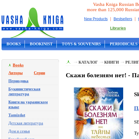
Vasha Kniga Russian B
more than 125,000 Russia
|
|
New Products
Bestsellers
Libraries
BOOKS
BOOKINIST
TOYS & SOUVENIRS
PERIODICALS
ON SALE
КАТАЛОГ
КНИГИ
РЕЛИГ
Books
Авторы
Серии
Скажи болезням нет! - П
Периодика
Букинистическая
S
литература
Книги на украинском
языке
П
Tamizdat
S
Детская литература
Дом и семья
Ty