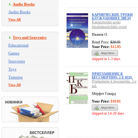
Audio Books
Audio Books
КАРМИЧЕСКИЕ УРОКИ
БЛУЖДАЮЩИХ ЗВЕЗД
View All
Karmicheskie uroki
bluzhdaiushchikh zvezd
Иванов О.
Toys and Souvenirs
Retail Price:
$20.95
Educational
Your Price:
$12.95
Games
shipped in 1-3 days
Souvenirs
Toys
ПРИГЛАШЕНИЕ К
Training
БЕССМЕРТИЮ. 2-Е ИЗД.
Priglashenie k bessmertiiu. 2-e
View All
izd.
Мёрфет Говард
Your Price:
$19.01
shipped in 14-20 days