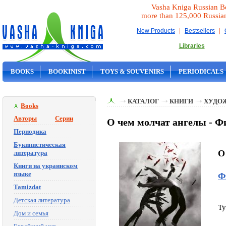
Vasha Kniga Russian B
more than 125,000 Russia
|
|
New Products
Bestsellers
Libraries
BOOKS
BOOKINIST
TOYS & SOUVENIRS
PERIODICALS
ON SALE
КАТАЛОГ
КНИГИ
ХУДО
Books
Авторы
Серии
О чем молчат ангелы - Ф
Периодика
Букинистическая
O
литература
Книги на украинском
языке
Ф
Tamizdat
Детская литература
Ty
Дом и семья