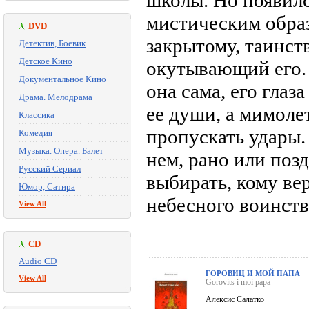
школы. Но появилс
мистическим образ
DVD
закрытому, таинст
Детектив, Боевик
Детское Кино
окутывающий его. 
Документальное Кино
она сама, его гла
Драма. Мелодрама
ее души, а мимоле
Классика
пропускать удары.
Комедия
Музыка. Опера. Балет
нем, рано или позд
Русский Сериал
выбирать, кому ве
Юмор, Сатира
небесного воинств
View All
CD
Audio CD
ГОРОВИЦ И МОЙ ПАПА
View All
Gorovits i moi papa
Алексис Салатко