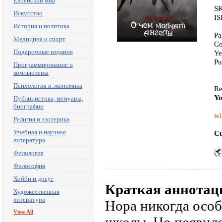
Еврейский мир
SK
Искусство
IS
История и политика
Pa
Медицина и спорт
Co
Подарочные издания
Ye
Pu
Программирование и
компьютеры
Психология и экономика
Re
Yo
Публицистика, мемуары,
биографии
wi
Религия и эзотерика
Учебная и научная
Cu
литература
Филология
Философия
Хобби и досуг
Краткая аннотац
Художественная
литература
Нора никогда особ
View All