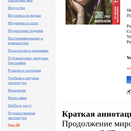
Еврейский мир
Искусство
S
I
История и политика
Медицина и спорт
Pa
Подарочные издания
Co
Ye
Программирование и
P
компьютеры
Психология и экономика
Yo
Публицистика, мемуары,
биографии
wi
Религия и эзотерика
Учебная и научная
литература
Филология
Философия
Хобби и досуг
Краткая аннотац
Художественная
литература
Продолжение миро
View All