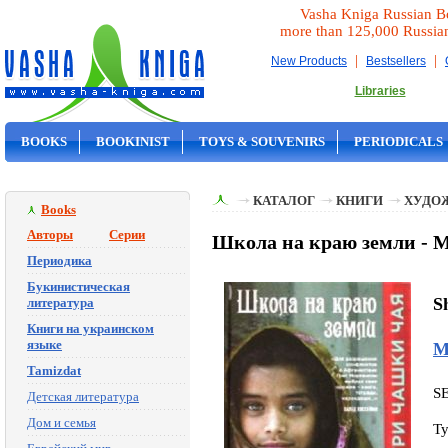
Vasha Kniga Russian B
more than 125,000 Russia
|
|
New Products
Bestsellers
Libraries
BOOKS
BOOKINIST
TOYS & SOUVENIRS
PERIODICALS
ON SALE
КАТАЛОГ
КНИГИ
ХУДО
Books
Авторы
Серии
Школа на краю земли - М
Периодика
Букинистическая
S
литература
Книги на украинском
языке
М
Tamizdat
S
Детская литература
Дом и семья
Ty