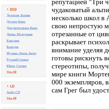
репутацией "Три ч
чудаковатый альп
DVD
Детектив, Боевик
несколько школ в 
Детское Кино
свою непростую ми
Документальное Кино
отрезанные от цив
Драма. Мелодрама
раскрывает психол
Классика
Комедия
внимание уделяя 
Музыка. Опера. Балет
готовы рискнуть вс
Русский Сериал
стереотипы, получ
Юмор, Сатира
мире книги Морте
View All
000 экземпляров, в
CD
сам Грег был удос
Audio CD
View All