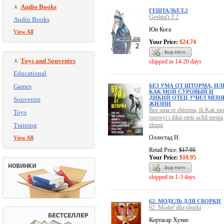
Audio Books
ГЕШТАЛЬТ.Т.2
Geshtal't.T.2
Audio Books
Юн Кога
View All
Your Price:
$24.74
Toys and Souvenirs
shipped in 14-20 days
Educational
Games
БЕЗ УМА ОТ ШТОРМА, ИЛ
КАК МОЙ СУРОВЫЙ И
ДИКИЙ ОТЕЦ УЧИЛ МЕН
Souvenirs
ЖИЗНИ
Bez uma ot shtorma, ili Kak mo
Toys
surovyi i dikii otets uchil menia
Training
zhizni
Оллестад Н.
View All
Retail Price:
$17.95
Your Price:
$10.95
shipped in 1-3 days
62. МОДЕЛЬ ДЛЯ СБОРКИ
62. Model' dlia sborki
Кортасар Хулио