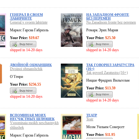
ГЕНЕРАЛ В СВОЕМ
НА ЗАПАДНОМ ФРОНТЕ
ЛАБИРИНТЕ
БЕЗ ПЕРЕМЕН
General v svoem labirinte
Na Zapadnom fronte bez peremen
Маркес Гарсиа Габриэль
Ремарк Эрих Мария
Your Price:
$19.67
Your Price:
$25.50
shipped in 14-20 days
shipped in 14-20 days
ДВОЙНОЙ ОБМАНЩИК
ТАК ГОВОРИЛ ЗАРАТУСТРА
Dvoinoi obmanshchik
(16+)
Tak govoril Zaratustra (16+)
О`Генри
Ницше Фридрих Вильгельм
Your Price:
$256.55
Your Price:
$13.59
shipped in 14-20 days
shipped in 14-20 days
ВСПОМИНАЯ МОИХ
ТЕАТР
НЕСЧАСТНЫХ ШЛЮШЕК
Teatr
Vspominaia moikh neschastnykh
Моэм Уильям Сомерсет
shliushek
Your Price:
$11.95
Маркес Гарсиа Габриэль