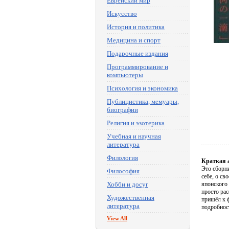
Еврейский мир
Искусство
История и политика
Медицина и спорт
Подарочные издания
Программирование и
компьютеры
Психология и экономика
Публицистика, мемуары,
биографии
Религия и эзотерика
Учебная и научная
литература
Филология
Краткая 
Это сборн
Философия
себе, о св
Хобби и досуг
японского 
просто ра
Художественная
пришёл к 
литература
подробнос
View All