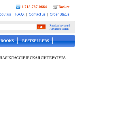
1-718-787-0664
|
Basket
|
|
|
bout us
F.A.Q.
Contact us
Order Status
Russian keyboard
Advanced search
 BOOKS
BESTSELLERS
НАЯ КЛАССИЧЕСКАЯ ЛИТЕРАТУРА