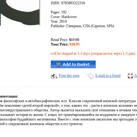
ISBN: 9785893322316
Pages: 192
Cover: Hardcover
Year: 2014
Publisher: Гиперион, СПб (Giperion, SPb)
Retail Price:
$17.95
Your Price:
$10.95
will be shipped in 1-3 days (отправляется через 1-3 дня)
Print this page
E-mail to a friend
A
аннотация:
ик философских и автобиографических эссе. Классик современной японской литературы
оём поколении «детей второй мировой», о том, каково это – расти в японских колониях н
постиндустриального общества. Автор пытается высказать своё отношение к вечным темам
ссказывает истории из жизни. С юных лет ориентировавшийся на модернизм и западную м
философии буддийского негативизма. Вместе с этим японским писателем мы проходим эт
тей о современном японском обществе и его тревогах.