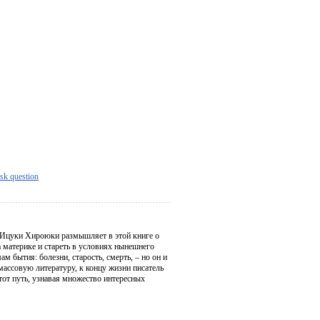
sk question
 Ицуки Хироюки размышляет в этой книге о
а материке и стареть в условиях нынешнего
 бытия: болезни, старость, смерть, – но он и
ассовую литературу, к концу жизни писатель
от путь, узнавая множество интересных