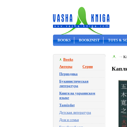
BOOKS
BOOKINIST
TOYS & S
ON SALE
К
Books
Авторы
Серии
Капли
Периодика
Букинистическая
литература
Книги на украинском
языке
Tamizdat
Детская литература
Дом и семья