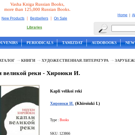
Vasha Kniga Russian Books,
more than 125,000 Russian Books.
|
Home
A
|
|
New Products
Bestsellers
On Sale
Libraries
OUVENIRS
PERIODICALS
TAMIZDAT
AUDOBOOKS
NEW
АТАЛОГ
КНИГИ
ХУДОЖЕСТВЕННАЯ ЛИТЕРАТУРА
ЗАРУБЕЖ
 великой реки - Хироюки И.
Kapli velikoi reki
Хироюки И.
(Khiroiuki I.)
Type :
Books
SKU: 123866