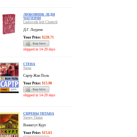
ЛЮБОВНИК ЛЕДИ
ЧАТТЕРЛИ
Liubovnik ledi Chatterli
Д.Г. Лоуренс
Your Price:
$228.71
shipped in 14-20 days
СТЕНА
Stena
Сартр Жан Поль
Your Price:
$15.90
shipped in 14-20 days
СИРЕНЫ ТИТАНА
Sireny Titana
Воннегут Курт
Your Price:
$15.63