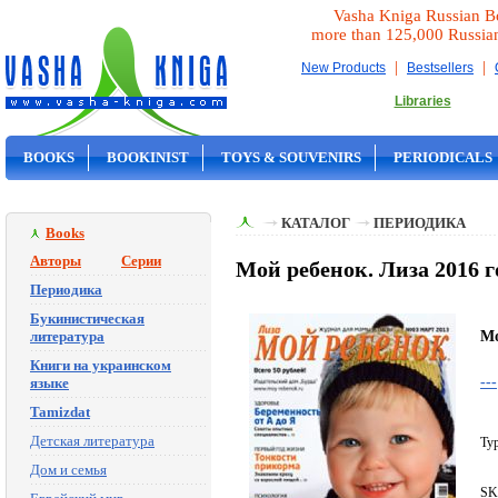
Vasha Kniga Russian B
more than 125,000 Russia
|
|
New Products
Bestsellers
Libraries
BOOKS
BOOKINIST
TOYS & SOUVENIRS
PERIODICALS
ON SALE
КАТАЛОГ
ПЕРИОДИКА
Books
Авторы
Серии
Мой ребенок. Лиза 2016 год
Периодика
Букинистическая
Mo
литература
Книги на украинском
---
языке
Tamizdat
Детская литература
Typ
Дом и семья
SK