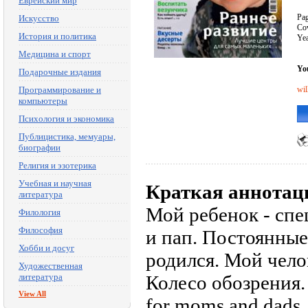
Еврейский мир
Pag
Искусство
Cov
История и политика
Yea
Медицина и спорт
You
Подарочные издания
Программирование и
wil
компьютеры
Психология и экономика
Публицистика, мемуары,
биографии
Религия и эзотерика
Учебная и научная
Краткая аннотац
литература
Мой ребенок - сп
Филология
Философия
и пап. Постоянные
Хобби и досуг
родился. Мой чело
Художественная
литература
Колесо обозрения. 
View All
for moms and dads. 