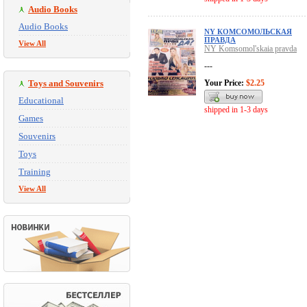
Audio Books
Audio Books
NY КОМСОМОЛЬСКАЯ
ПРАВДА
View All
NY Komsomol'skaia pravda
---
Toys and Souvenirs
Your Price:
$2.25
Educational
shipped in 1-3 days
Games
Souvenirs
Toys
Training
View All