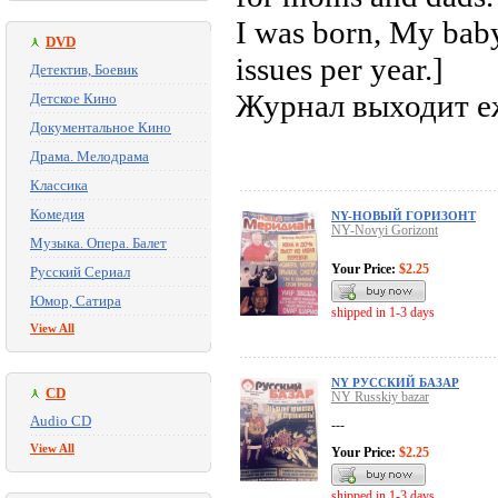
I was born, My baby
DVD
issues per year.]
Детектив, Боевик
Журнал выходит е
Детское Кино
Документальное Кино
Драма. Мелодрама
Классика
Комедия
NY-НОВЫЙ ГОРИЗОНТ
NY-Novyi Gorizont
Музыка. Опера. Балет
Your Price:
$2.25
Русский Сериал
Юмор, Сатира
shipped in 1-3 days
View All
NY РУССКИЙ БАЗАР
CD
NY Russkiy bazar
Audio CD
---
View All
Your Price:
$2.25
shipped in 1-3 days