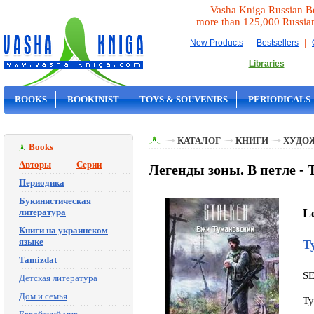
Vasha Kniga Russian B
more than 125,000 Russia
|
|
New Products
Bestsellers
Libraries
BOOKS
BOOKINIST
TOYS & SOUVENIRS
PERIODICALS
ON SALE
КАТАЛОГ
КНИГИ
ХУДО
Books
Авторы
Серии
Легенды зоны. В петле -
Периодика
Букинистическая
L
литература
Книги на украинском
языке
Т
Tamizdat
S
Детская литература
Дом и семья
Ty