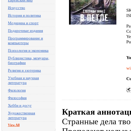
Еврейский мир
Искусство
SK
IS
История и политика
Медицина и спорт
Pa
Подарочные издания
Co
Ye
Программирование и
Pu
компьютеры
Психология и экономика
Yo
Публицистика, мемуары,
биографии
wi
Религия и эзотерика
Учебная и научная
Cu
литература
Филология
Философия
Хобби и досуг
Краткая аннотац
Художественная
литература
Странные дела тво
View All