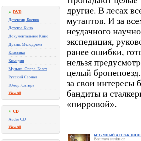
Пропадают целые т
другие. В лесах в
DVD
мутантов. И за вс
Детектив, Боевик
Детское Кино
неудачного научно
Документальное Кино
экспедиция, руков
Драма. Мелодрама
ранее ошибки, гот
Классика
нельзя предусмотре
Комедия
Музыка. Опера. Балет
целый бронепоезд.
Русский Сериал
за свои интересы 
Юмор, Сатира
бандиты и сталкер
View All
«пирровой».
CD
Audio CD
View All
БЕЗУМНЫЙ АТТРАКЦИОН
Bezumnyi attraktsion