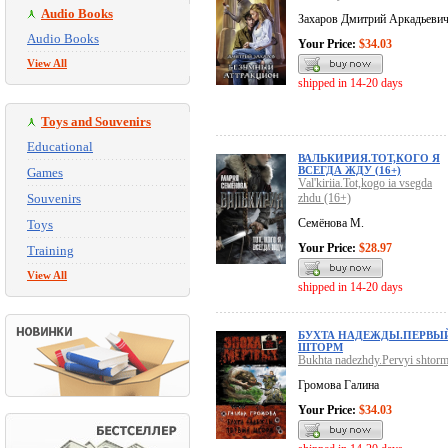
Audio Books
Захаров Дмитрий Аркадьеви
Audio Books
Your Price:
$34.03
View All
shipped in 14-20 days
Toys and Souvenirs
Educational
ВАЛЬКИРИЯ.ТОТ,КОГО Я
ВСЕГДА ЖДУ (16+)
Games
Val'kiriia.Tot,kogo ia vsegda
Souvenirs
zhdu (16+)
Семёнова М.
Toys
Your Price:
$28.97
Training
View All
shipped in 14-20 days
БУХТА НАДЕЖДЫ.ПЕРВЫ
ШТОРМ
Bukhta nadezhdy.Pervyi shtor
Громова Галина
Your Price:
$34.03